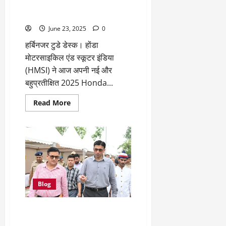
ने
ने लॉन्च की नई 2025 XL750
‘इंश्योरेंस
ट्रांसऐल्प ‘बुकिंग्स शुरू’
फॉर
ऑल’
June 23, 2025
0
को
लेकर
जताई
हर्बिनजर टुडे डेस्क। होंडा
प्रतिबद्धता
मोटरसाइकिल एंड स्कूटर इंडिया
(HMSI) ने आज अपनी नई और
बहुप्रतीक्षित 2025 Honda...
Read
Read More
more
about
होंडा
मोटरसाइकिल
एंड
स्कूटर
इंडिया
ने
लॉन्च
की
नई
Blog
2025
XL750
ट्रांसऐल्प
‘बुकिंग्स
मा0 मुख्यमंत्री का संकल्प, ‘अतिथि
शुरू’
देवो भवः’ की परंपरा के साथ जारी रहे