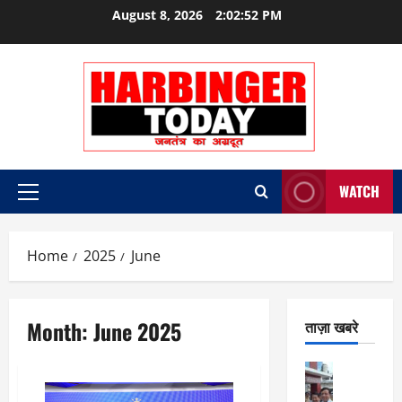
Skip
August 8, 2026
2:02:53 PM
to
content
WATCH
Primary
Menu
Home
2025
June
Month:
June 2025
ताज़ा खबरे
City Highl
National