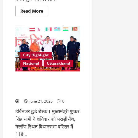
Read
Read More
more
about
यूएस,
इजराइल,
ब्रिटेन
या
नाटो
से
नहीं
इस
City Highlight
ग्रुप
से
National
Uttarakhand
डरता
है
ईरान!
गैरसैंण की धरती से मुख्यमंत्री का
उदघोष : उत्तराखंड को बनाएंगे योग
और वेलनेस की वैश्विक राजधानी
June 21, 2025
0
हर्बिनजर टुडे डेस्क। मुख्यमंत्री पुष्कर
सिंह धामी ने शनिवार को भराड़ीसैंण,
गैरसैंण स्थित विधानसभा परिसर में
11वें...