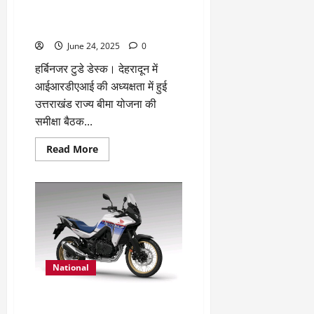
अवीवा इंडिया ने ‘इंश्योरेंस फॉर ऑल’
को लेकर जताई प्रतिबद्धता
June 24, 2025
0
हर्बिनजर टुडे डेस्क। देहरादून में
आईआरडीएआई की अध्यक्षता में हुई
उत्तराखंड राज्य बीमा योजना की
समीक्षा बैठक...
Read
Read More
more
about
आईआरडीएआई
की
ओर
से
उत्तराखंड
राज्य
बीमा
योजना
की
समीक्षा
National
के
दौरान
अवीवा
होंडा मोटरसाइकिल एंड स्कूटर इंडिया
इंडिया