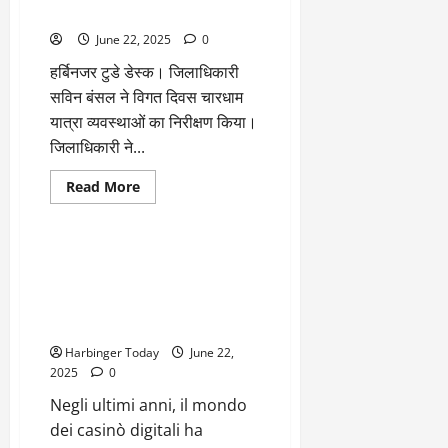
तीर्थयात्रियों का सत्कार-डीएम
June 22, 2025
0
हर्बिनजर टुडे डेस्क। जिलाधिकारी
सविन बंसल ने विगत दिवस चारधाम
यात्रा व्यवस्थाओं का निरीक्षण किया।
जिलाधिकारी ने...
Read
Read More
more
Blog
about
मा0
मुख्यमंत्री
का
Impatto delle tendenze
संकल्प,
tecnologiche e del mobile
‘अतिथि
देवो
gaming sull’uso di PayPal in
भवः’
casinò digitali
की
परंपरा
Harbinger Today
के
June 22,
साथ
2025
0
जारी
रहे
Negli ultimi anni, il mondo
तीर्थयात्रियों
का
dei casinò digitali ha
सत्कार-