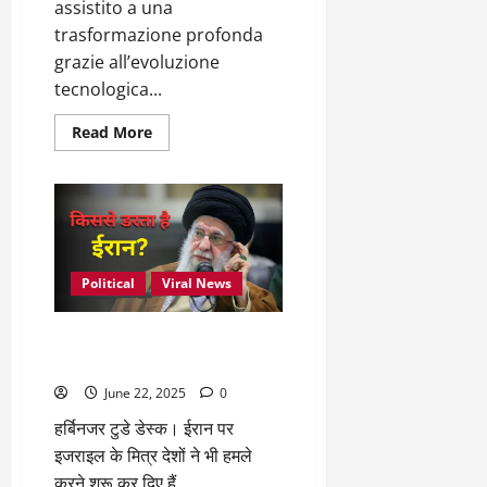
डीएम
assistito a una
trasformazione profonda
grazie all’evoluzione
tecnologica...
Read
Read More
more
about
Impatto
delle
tendenze
tecnologiche
e
del
mobile
gaming
Political
Viral News
sull’uso
di
PayPal
यूएस, इजराइल, ब्रिटेन या नाटो से
in
casinò
नहीं इस ग्रुप से डरता है ईरान!
digitali
June 22, 2025
0
हर्बिनजर टुडे डेस्क। ईरान पर
इजराइल के मित्र देशों ने भी हमले
करने शुरू कर दिए हैं....