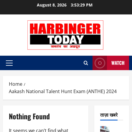
Skip
August 8, 2026
3:53:29 PM
to
content
WATCH
Primary
Menu
Home
Aakash National Talent Hunt Exam (ANTHE) 2024
Nothing Found
ताज़ा खबरे
City Highl
It seems we can’t find what