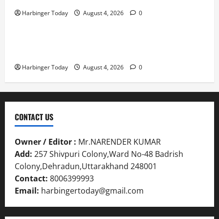
प्र
लो
July
Harbinger Today
August 4, 2026
0
स्तु
Blog
नी
July
31,
त
ध्व
31,
2026
क
स्त
2026
Nieuw uitgebrachte Slots met Enorme RTP’s voor
र
,
0
Nederland bij Jack`s Casino
0
ने
ब
Harbinger Today
August 4, 2026
0
के
हु
डी
मं
ए
जि
म
ला
ने
भ
CONTACT US
दि
व
ए
न
Owner / Editor :
Mr.NARENDER KUMAR
नि
सी
Add:
257 Shivpuri Colony,Ward No-48 Badrish
र्दे
ल
श
Colony,Dehradun,Uttarakhand 248001
Contact:
8006399993
July
31,
July
Email:
harbingertoday@gmail.com
2026
31,
2026
0