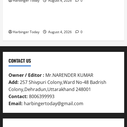
Harbinger Today
August 4, 2026
0
स्तु
Blog
नी
July
31,
त
ध्व
31,
2026
क
स्त
2026
Nieuw uitgebrachte Slots met Enorme RTP’s voor
र
,
0
Nederland bij Jack`s Casino
0
ने
ब
Harbinger Today
August 4, 2026
0
के
हु
डी
मं
ए
जि
म
ला
ने
भ
CONTACT US
दि
व
ए
न
Owner / Editor :
Mr.NARENDER KUMAR
नि
सी
Add:
257 Shivpuri Colony,Ward No-48 Badrish
र्दे
ल
श
Colony,Dehradun,Uttarakhand 248001
Contact:
8006399993
July
31,
July
Email:
harbingertoday@gmail.com
2026
31,
2026
0
0