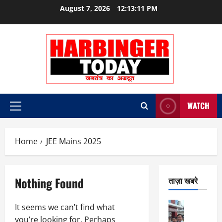
Skip
August 7, 2026
12:13:11 PM
to
content
WATCH
Primary
Menu
Home
JEE Mains 2025
Nothing Found
ताज़ा खबरे
City Highl
It seems we can’t find what
National
you’re looking for. Perhaps