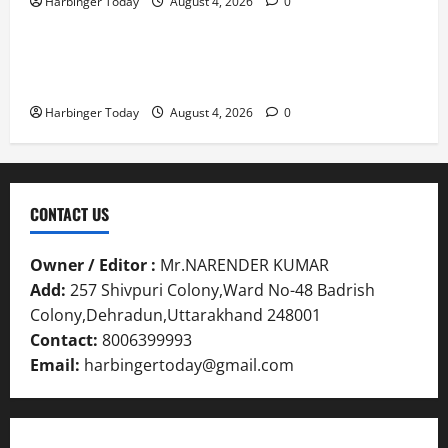
Harbinger Today
August 4, 2026
0
स्तु
Blog
नी
July
31,
त
ध्व
31,
2026
क
स्त
2026
Nieuw uitgebrachte Slots met Enorme RTP’s voor
र
,
0
Nederland bij Jack`s Casino
0
ने
ब
Harbinger Today
August 4, 2026
0
के
हु
डी
मं
ए
जि
म
ला
ने
भ
CONTACT US
दि
व
ए
न
Owner / Editor :
Mr.NARENDER KUMAR
नि
सी
Add:
257 Shivpuri Colony,Ward No-48 Badrish
र्दे
ल
श
Colony,Dehradun,Uttarakhand 248001
Contact:
8006399993
July
31,
July
Email:
harbingertoday@gmail.com
2026
31,
2026
0
0