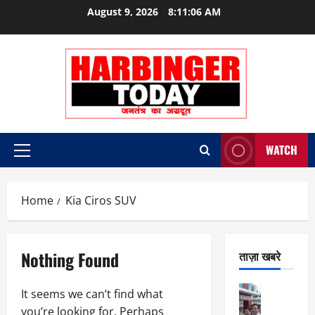
Skip
August 9, 2026
8:11:06 AM
to
content
WATCH
Primary
Menu
Home
Kia Ciros SUV
Nothing Found
ताज़ा खबरे
City Highl
It seems we can’t find what
National
you’re looking for. Perhaps