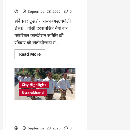
फाउंडेशन समिति की अहम बैठक
September 28, 2025
0
हर्बिनजर टुडे / नारायणबगड़,चमोली
डेस्क। वीसी दरवानसिंह नेगी वार
मैमोरियल फाउंडेशन समिति की
रविवार को खैतोलीखाल में...
Read
Read More
more
about
शौर्य
महोत्सव
की
तैयारियों
को
City Highlight
लेकर
खैतोलीखाल
Uttarakhand
में
हुई
वार
मैमोरियल
नारायणबगड़ में राष्ट्रीय स्वयंसेवक
फाउंडेशन
संघ के शताब्दी समारोह पर पथ
समिति
की
संचालन
अहम
बैठक
September 28, 2025
0