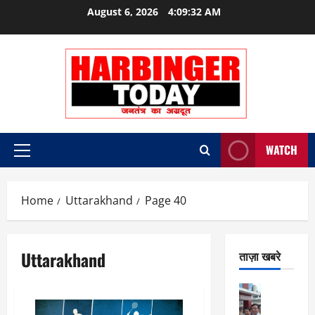
Skip
August 6, 2026
4:09:33 AM
to
content
WATCH
Primary
Menu
Home
Uttarakhand
Page 40
Uttarakhand
ताज़ा खबरे
City Highl
National