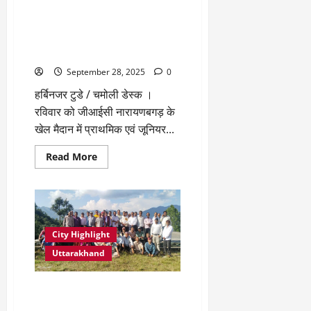
साथ
जीआईसी नारायणबगड़ में तीन
मनाया
दिवसीय ब्लॉक स्तरीय शीतकालीन
गया
खेलकूद प्रतियोगिताओं का हुआ
आयोजन
September 28, 2025
0
हर्बिनजर टुडे / चमोली डेस्क ।
रविवार को जीआईसी नारायणबगड़ के
खेल मैदान में प्राथमिक एवं जूनियर...
Read
Read More
more
about
जीआईसी
नारायणबगड़
में
तीन
दिवसीय
ब्लॉक
City Highlight
स्तरीय
शीतकालीन
Uttarakhand
खेलकूद
प्रतियोगिताओं
का
शौर्य महोत्सव की तैयारियों को लेकर
हुआ
आयोजन
खैतोलीखाल में हुई वार मैमोरियल