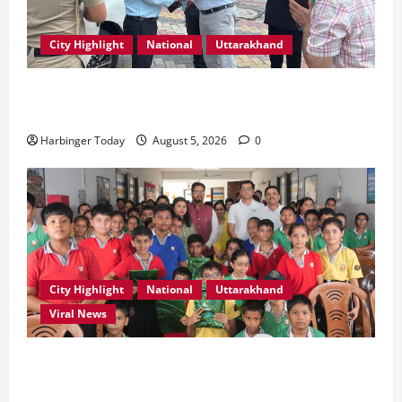
City Highlight
National
Uttarakhand
एमडीडीए बोर्ड बैठक में 25 विकास प्रस्तावों को मिली मंजूरी,
देहरादून-मसूरी के नियोजित विकास को मिलेगी रफ्तार
Harbinger Today
August 5, 2026
0
City Highlight
National
Uttarakhand
Viral News
एडिफाई वर्ल्ड स्कूल, देहरादून में “कल्पना की शक्ति” विषय पर
प्रेरणादायक स्टोरीटेलिंग सत्र आयोजित