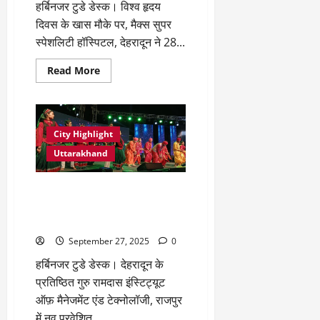
हर्बिनजर टुडे डेस्क। विश्व हृदय
दिवस के खास मौके पर, मैक्स सुपर
स्पेशलिटी हॉस्पिटल, देहरादून ने 28...
Read
Read More
more
about
विश्व
हृदय
दिवस
पर
City Highlight
मैक्स
हॉस्पिटल,
Uttarakhand
देहरादून
ने
“दिल
गुरु रामदास इंस्टिट्यूट ऑफ़ मैनेजमेंट
से
रन”
एंड टेक्नोलॉजी के “अभिनंदन-2025 ”
वॉकथॉन
के
कार्यक्रम में जमकर झूमे छात्र
माध्यम
से
September 27, 2025
0
बढ़ाई
जागरूकता
हर्बिनजर टुडे डेस्क। देहरादून के
प्रतिष्ठित गुरु रामदास इंस्टिट्यूट
ऑफ़ मैनेजमेंट एंड टेक्नोलॉजी, राजपुर
में नव प्रवेशित...