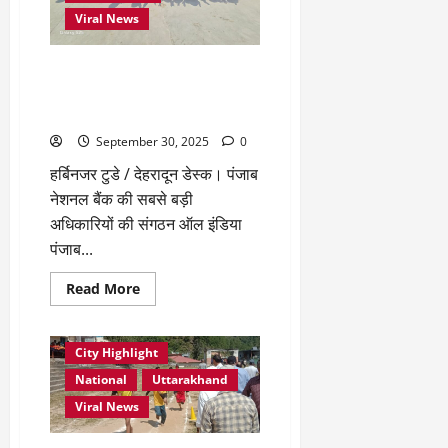
में
Viral News
फर्टिलिटी
क्लिनिक
का
शुभारंभ
एआईपीएनबीओए का 62वाँ स्थापना
दिवस सामाजिक उत्तरदायित्व
कार्यक्रम के साथ मनाया गया
September 30, 2025
0
हर्बिनजर टुडे / देहरादून डेस्क। पंजाब
नेशनल बैंक की सबसे बड़ी
अधिकारियों की संगठन ऑल इंडिया
पंजाब...
Read
Read More
more
about
एआईपीएनबीओए
का
City Highlight
62वाँ
स्थापना
National
Uttarakhand
दिवस
सामाजिक
Viral News
उत्तरदायित्व
कार्यक्रम
के