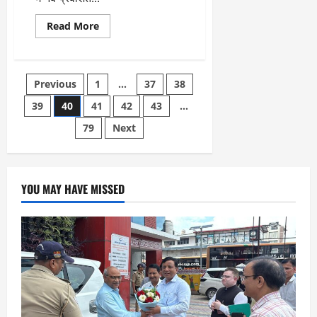
Read
Read More
more
about
गुरु
रामदास
इंस्टिट्यूट
Posts
Previous
1
…
37
38
ऑफ़
मैनेजमेंट
एंड
39
40
41
42
43
…
pagination
टेक्नोलॉजी
के
79
Next
“अभिनंदन-2025
”
कार्यक्रम
में
जमकर
झूमे
YOU MAY HAVE MISSED
छात्र