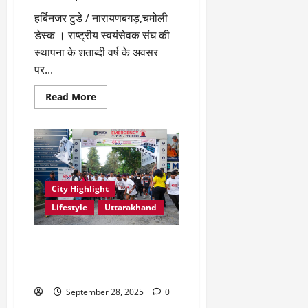
हर्बिनजर टुडे / नारायणबगड़,चमोली
डेस्क । राष्ट्रीय स्वयंसेवक संघ की
स्थापना के शताब्दी वर्ष के अवसर
पर...
Read
Read More
more
about
नारायणबगड़
में
राष्ट्रीय
स्वयंसेवक
संघ
के
शताब्दी
City Highlight
समारोह
पर
Lifestyle
Uttarakhand
पथ
संचालन
विश्व हृदय दिवस पर मैक्स हॉस्पिटल,
देहरादून ने “दिल से रन” वॉकथॉन के
माध्यम से बढ़ाई जागरूकता
September 28, 2025
0