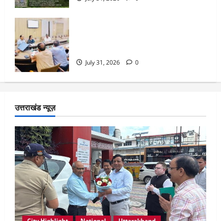
August 4, 2026
0
4
जिला चिकित्सालय के घटते राजस्व के कारणों
की जांच कर विस्तृत रिपोर्ट प्रस्तुत करने के
डीएम ने दिए निर्देश
Gioca, vinci e vivi emozioni autentiche
allo Stay Casino in Italia.
July 31, 2026
0
August 4, 2026
0
5
उत्तराखंड न्यूज़
City Highlight
National
Uttarakhand