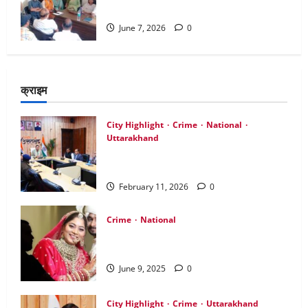
SIR अभियान को लेकर महत्वपूर्ण बैठक संपन्न
June 7, 2026
0
क्राइम
City Highlight
Crime
National
Uttarakhand
मुख्यमंत्री पुष्कर सिंह धामी ने कानून व्यवस्था
को लेकर उच्च स्तरीय बैठक ली
February 11, 2026
0
Crime
National
लव अफेयर में मारा गया बेचारा पति, राजा
रघुवंशी केस में खुला एक और पन्ना
June 9, 2025
0
City Highlight
Crime
Uttarakhand