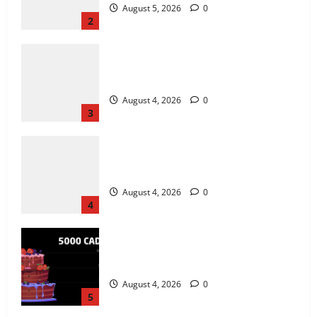
August 5, 2026
0
2
Mafia Casino – Vivez l’Excitation de
Chaque Tour in Belgium
August 4, 2026
0
3
Nieuw uitgebrachte Slots met Enorme
RTP’s voor Nederland bij Jack`s Casino
August 4, 2026
0
4
Gioca, vinci e vivi emozioni autentiche
allo Stay Casino in Italia.
August 4, 2026
0
5