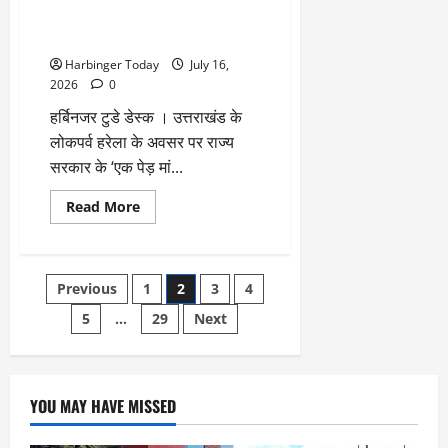
अभियान
हरियाली, ‘हरेला’ पर हुआ महा-
से
जुड़ने
वृक्षारोपण
का
आह्वान
Harbinger Today
July 16,
2026
0
हर्बिनजर टुडे डेस्क । उत्तराखंड के
लोकपर्व हरेला के अवसर पर राज्य
सरकार के ‘एक पेड़ मां...
Read
Read More
more
about
जल-
जंगल-
जमीन
Posts
Previous
1
2
3
4
का
संकल्प:
बगोली
5
…
29
Next
pagination
में
भूस्खलन
प्रभावित
इलाकों
में
गूंजी
YOU MAY HAVE MISSED
हरियाली,
‘हरेला’
पर