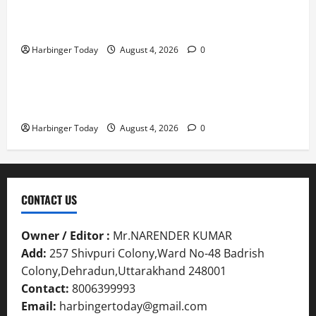
Mafia Casino – Vivez l’Excitation de Chaque Tour in
Belgium
Harbinger Today
August 4, 2026
0
Blog
Nieuw uitgebrachte Slots met Enorme RTP’s voor
Nederland bij Jack`s Casino
Harbinger Today
August 4, 2026
0
CONTACT US
Owner / Editor :
Mr.NARENDER KUMAR
Add:
257 Shivpuri Colony,Ward No-48 Badrish
Colony,Dehradun,Uttarakhand 248001
Contact:
8006399993
Email:
harbingertoday@gmail.com