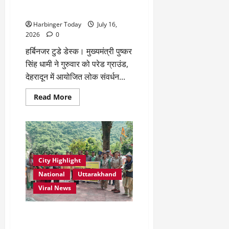
अभियान से जुड़ने का आह्वान
Harbinger Today
July 16,
2026
0
हर्बिनजर टुडे डेस्क। मुख्यमंत्री पुष्कर
सिंह धामी ने गुरुवार को परेड ग्राउंड,
देहरादून में आयोजित लोक संवर्धन...
Read
Read More
more
about
हरेला
पर
पूरे
प्रदेश
में
10
लाख
City Highlight
पौधे
National
Uttarakhand
लगाने
का
Viral News
संकल्प,
‘एक
पेड़
माँ
जल-जंगल-जमीन का संकल्प: बगोली
के
में भूस्खलन प्रभावित इलाकों में गूंजी
नाम’