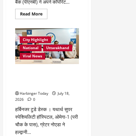
बैंक (पीएनबी) ने अपने कॉर्पोरेट...
Read
Read More
more
about
पीएनबी
ने
बहुभाषी
एआई
City Highlight
बैंकिंग
के
National
Uttarakhand
लिए
डिजिटल
Viral News
इंडिया
भाषिणी
के
बिना बड़ी सर्जरी के बची 68 वर्षीय
साथ
समझौता
मरीज की जान, यथार्थ हॉस्पिटल ने
ज्ञापन
किया जटिल धमनी का सफल इलाज
पर
किए
Harbinger Today
July 18,
हस्ताक्षर
2026
0
हर्बिनजर टुडे डेस्क । यथार्थ सुपर
स्पेशियलिटी हॉस्पिटल, ओमेगा-1 (परी
चौक के पास), ग्रेटर नोएडा ने
हल्द्वानी...