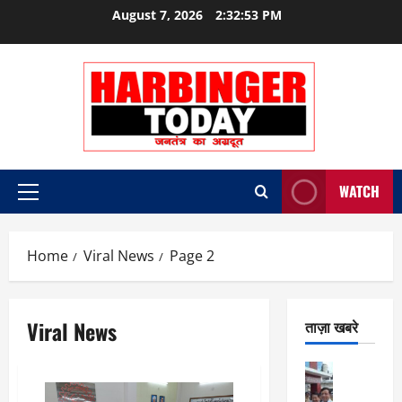
Skip
August 7, 2026
2:32:53 PM
to
content
WATCH
Primary
Menu
Home
Viral News
Page 2
Viral News
ताज़ा खबरे
City Highl
National