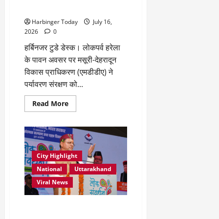
शानदार
भविष्य लगा रहे हैं” : बंशीधर तिवारी
सफलता
Harbinger Today
July 16,
2026
0
हर्बिनजर टुडे डेस्क। लोकपर्व हरेला
के पावन अवसर पर मसूरी-देहरादून
विकास प्राधिकरण (एमडीडीए) ने
पर्यावरण संरक्षण को...
Read
Read More
more
about
“पेड़
नहीं,
आने
वाली
पीढ़ियों
City Highlight
का
भविष्य
National
Uttarakhand
लगा
रहे
Viral News
हैं”
:
बंशीधर
तिवारी
हरेला पर पूरे प्रदेश में 10 लाख पौधे
लगाने का संकल्प, ‘एक पेड़ माँ के नाम’