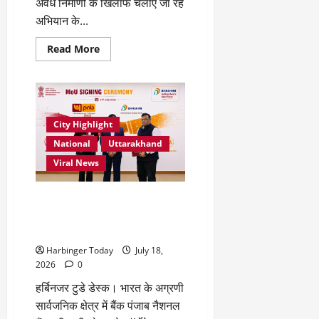
अवैध निर्माणों के खिलाफ चलाए जा रहे
अभियान के...
Read
Read More
more
about
जीएमएस
रोड
से
कण्डोगल
तक
City Highlight
एमडीडीए
का
National
Uttarakhand
शिकंजा,
दो
Viral News
अवैध
निर्माण
सील,
नियम
पीएनबी ने बहुभाषी एआई बैंकिंग के लिए
तोड़ने
डिजिटल इंडिया भाषिणी के साथ
वालों
को
समझौता ज्ञापन पर किए हस्ताक्षर
सख्त
चेतावनी
Harbinger Today
July 18,
2026
0
हर्बिनजर टुडे डेस्क। भारत के अग्रणी
सार्वजनिक क्षेत्र में बैंक पंजाब नैशनल