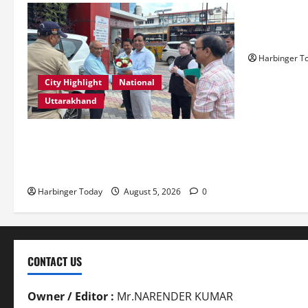
Resoconto V
Slot e i Pro
Harbinger T
City Highlight
National
Uttarakhand
एमडीडीए बोर्ड बैठक में 25 विकास प्रस्तावों को
मिली मंजूरी, देहरादून-मसूरी के नियोजित विकास
को मिलेगी रफ्तार
Harbinger Today
August 5, 2026
0
CONTACT US
Owner / Editor :
Mr.NARENDER KUMAR