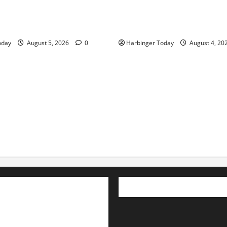
aligie Perse: Shining Crown
Mafia Casino – Vivez l’Excita
blemi di Viaggio in Italia
Chaque Tour in Belgium
oday
August 5, 2026
0
Harbinger Today
August 4, 20