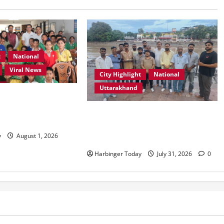
t
National
Viral News
City Highlight
National
Uttarakhand
ूल, देहरादून में “कल्पना
पर प्रेरणादायक
“उत्तराखंड को नशामुक्त, स्वच्छ एवं
्र आयोजित
संस्कारित प्रदेश बनाना हम सभी की
y
August 1, 2026
सामूहिक जिम्मेदारी है”- रेशू चौधरी
Harbinger Today
July 31, 2026
0
Blog