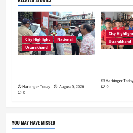
City Highligh
City Highlight
National
Uttarakhand
Uttarakhand
एडिफाई वर्ल्ड स्क
एमडीडीए बोर्ड बैठक में 25 विकास
की शक्ति” विषय 
प्रस्तावों को मिली मंजूरी, देहरादून-मसूरी
स्टोरीटेलिंग सत
के नियोजित विकास को मिलेगी रफ्तार
Harbinger Toda
0
Harbinger Today
August 5, 2026
0
YOU MAY HAVE MISSED
Blog