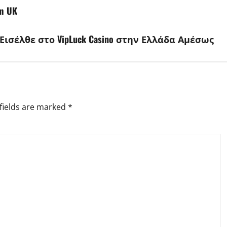
om UK
ισέλθε στο VipLuck Casino στην Ελλάδα Αμέσως
fields are marked
*