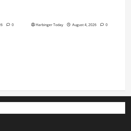
tion de
Nieuw uitgebrachte Slots met Enorme
RTP’s voor Nederland bij Jack`s Casino
26
0
Harbinger Today
August 4, 2026
0