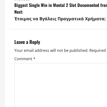
Biggest Single Win in Mental 2 Slot Documented fr
o
Next:
s
Έτοιμος να Βγάλεις Πραγματικά Χρήματα; Ε
t
n
Leave a Reply
a
Your email address will not be published.
Required 
v
Comment
*
i
g
a
t