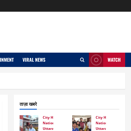
INMENT
VIRAL NEWS
WATCH
ताज़ा खबरे
City Highlight
City Highlight
National
National
Uttarakhand
Uttarakhand