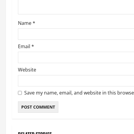
i
o
Name
*
n
Email
*
Website
Save my name, email, and website in this browse
RELATED STORIES