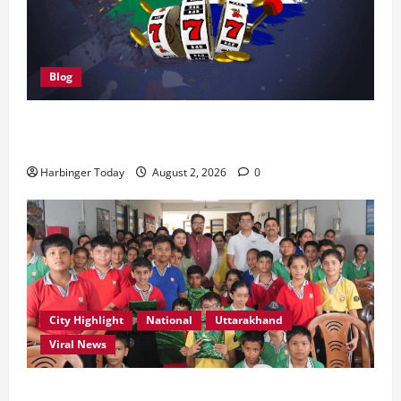
Blog
We tested Customer Support at Casino Prestige in
Five Attempts Here’s Our Rating
Harbinger Today
August 2, 2026
0
City Highlight
National
Uttarakhand
Viral News
एडिफाई वर्ल्ड स्कूल, देहरादून में “कल्पना की शक्ति” विषय पर