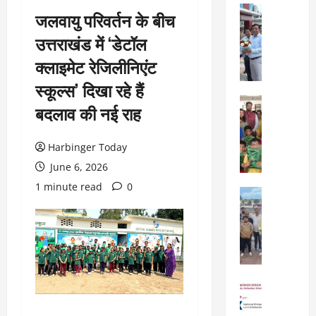
City Highl
जलवायु परिवर्तन के बीच
National
Uttarakh
उत्तराखंड में ‘डेटॉल
ए
क्लाइमेट रेजिलीनिएंट
म
डी
स्कूल्स’ दिखा रहे हैं
डी
City Highl
बदलाव की नई राह
ए
National
बो
Uttarakh
Viral New
र्ड
Harbinger Today
ए
बै
June 6, 2026
डि
ठ
फा
1 minute read
0
क
City Highl
ई
में
National
व
Uttarakh
2
र्ल्ड
“
5
स्कू
उ
वि
ल
त्त
का
,
रा
स
City Highl
दे
खं
प्र
National
ह
ड
Uttarakh
स्ता