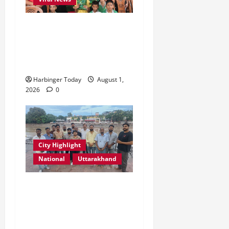
2026
0
0
एडिफाई वर्ल्ड स्कूल, देहरादून में
“कल्पना की शक्ति” विषय पर
प्रेरणादायक स्टोरीटेलिंग सत्र
आयोजित
Harbinger Today
August 1,
2026
0
City Highlight
National
Uttarakhand
“उत्तराखंड को नशामुक्त, स्वच्छ
एवं संस्कारित प्रदेश बनाना हम
सभी की सामूहिक जिम्मेदारी है”-
रेशू चौधरी