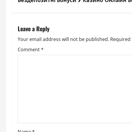
s
t
n
Leave a Reply
a
Your email address will not be published.
Required 
v
Comment
*
i
g
a
t
i
o
Name
*