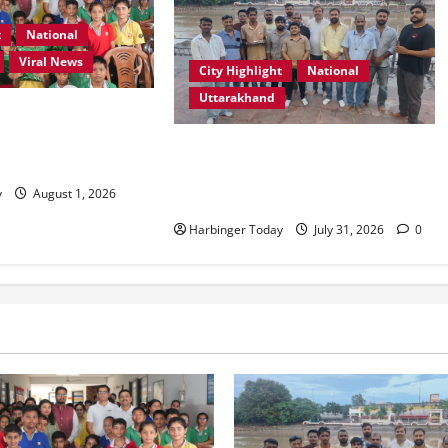
t
National
Viral News
City Highlight
National
Uttarakhand
ूल, देहरादून में “कल्पना
पर प्रेरणादायक
“उत्तराखंड को नशामुक्त, स्वच्छ एवं
्र आयोजित
संस्कारित प्रदेश बनाना हम सभी की
y
August 1, 2026
सामूहिक जिम्मेदारी है”- रेशू चौधरी
Harbinger Today
July 31, 2026
0