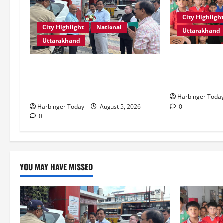
City Highligh
City Highlight
National
Uttarakhand
Uttarakhand
एडिफाई वर्ल्ड स्क
एमडीडीए बोर्ड बैठक में 25 विकास
की शक्ति” विषय 
प्रस्तावों को मिली मंजूरी, देहरादून-मसूरी
स्टोरीटेलिंग सत
के नियोजित विकास को मिलेगी रफ्तार
Harbinger Toda
0
Harbinger Today
August 5, 2026
0
YOU MAY HAVE MISSED