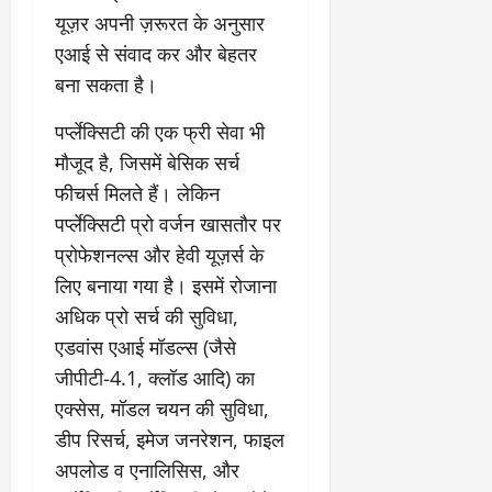
के
र
वृ
दा
ह
जि
यूज़र अपनी ज़रूरत के अनुसार
घ
नि
त्ति
य
म
त
ट
र्मा
दे
एआई से संवाद कर और बेहतर
क
स
वि
ते
ण
र
स्टो
भी
बना सकता है।
का
रा
प
हा
री
की
स
ज
र
दे
टे
सा
पर्प्लेक्सिटी की एक फ्री सेवा भी
को
स्व
ब
ह
लिं
मू
मि
मौजूद है, जिसमें बेसिक सर्च
के
ड़ा
रा
ग
हि
ले
का
फीचर्स मिलते हैं। लेकिन
ए
दू
स
क
गी
र
क्श
न
पर्प्लेक्सिटी प्रो वर्जन खासतौर पर
त्र
जि
र
णों
न
का
आ
म्मे
प्रोफेशनल्स और हेवी यूज़र्स के
फ्ता
की
,
ए
यो
दा
र
लिए बनाया गया है। इसमें रोजाना
जां
4
स
जि
री
च
बी
अधिक प्रो सर्च की सुविधा,
बी
त
है
August
क
घा
ए
एडवांस एआई मॉडल्स (जैसे
”
5,
र
की
स
-
August
जीपीटी-4.1, क्लॉड आदि) का
2026
वि
अ
वि
रे
1,
एक्सेस, मॉडल चयन की सुविधा,
स्तृ
न
श्व
0
शू
2026
त
धि
वि
डीप रिसर्च, इमेज जनरेशन, फाइल
चौ
रि
कृ
0
द्या
ध
अपलोड व एनालिसिस, और
पो
त
ल