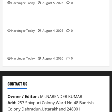
Harbinger Today
August 5, 2026
0
Blog
Mafia Casino – Vivez l’Excitation de Chaque Tour in
Belgium
Harbinger Today
August 4, 2026
0
Blog
Nieuw uitgebrachte Slots met Enorme RTP’s voor
Nederland bij Jack`s Casino
Harbinger Today
August 4, 2026
0
CONTACT US
Owner / Editor :
Mr.NARENDER KUMAR
Add:
257 Shivpuri Colony,Ward No-48 Badrish
Colony,Dehradun,Uttarakhand 248001