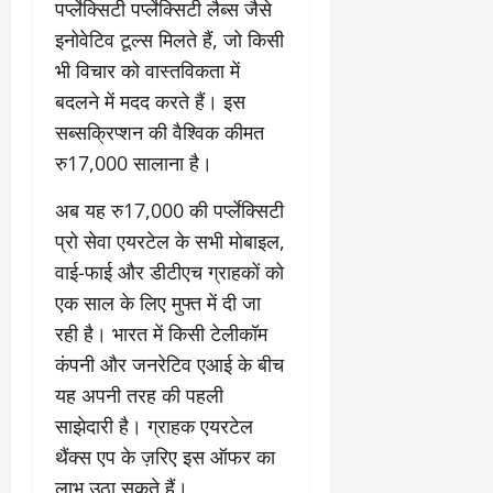
री
पर्प्लेक्सिटी पर्प्लेक्सिटी लैब्स जैसे
र्ट
कॉ
य
प्र
इनोवेटिव टूल्स मिलते हैं, जो किसी
लो
July
स्तु
नी
भी विचार को वास्तविकता में
July
31,
त
ध्व
31,
2026
बदलने में मदद करते हैं। इस
क
स्त
2026
सब्सक्रिप्शन की वैश्विक कीमत
र
,
0
0
ने
ब
रु17,000 सालाना है।
के
हु
डी
अब यह रु17,000 की पर्प्लेक्सिटी
मं
ए
जि
प्रो सेवा एयरटेल के सभी मोबाइल,
म
ला
वाई-फाई और डीटीएच ग्राहकों को
ने
भ
एक साल के लिए मुफ्त में दी जा
दि
व
ए
न
रही है। भारत में किसी टेलीकॉम
नि
सी
कंपनी और जनरेटिव एआई के बीच
र्दे
ल
यह अपनी तरह की पहली
श
साझेदारी है। ग्राहक एयरटेल
July
थैंक्स एप के ज़रिए इस ऑफर का
31,
July
2026
31,
लाभ उठा सकते हैं।