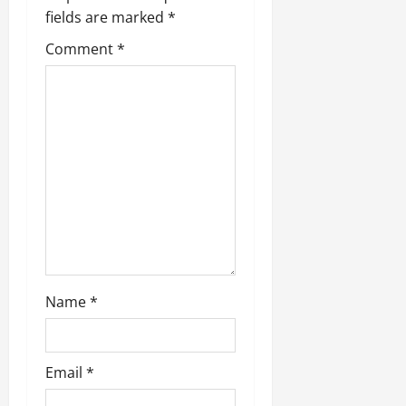
fields are marked
*
t
Comment
*
i
o
n
Name
*
Email
*