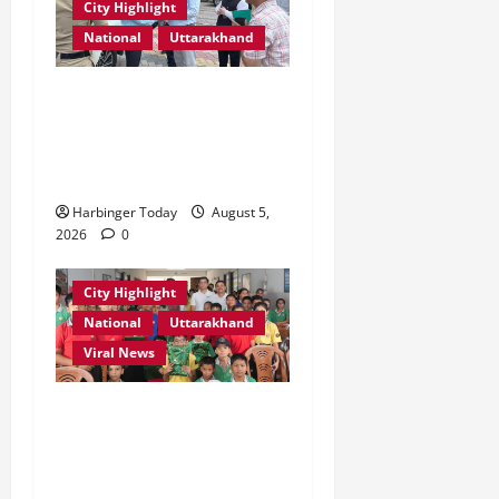
City Highlight
National
Uttarakhand
एमडीडीए बोर्ड बैठक में 25 विकास
प्रस्तावों को मिली मंजूरी,
देहरादून-मसूरी के नियोजित
विकास को मिलेगी रफ्तार
Harbinger Today
August 5,
2026
0
City Highlight
National
Uttarakhand
Viral News
एडिफाई वर्ल्ड स्कूल, देहरादून में
“कल्पना की शक्ति” विषय पर
प्रेरणादायक स्टोरीटेलिंग सत्र
आयोजित