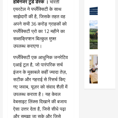
हर्बिनजर टुडे डेस्क ।
भारती
Viral New
रा
को
वों
उ
एयरटेल ने पर्प्लेक्सिटी के साथ
दू
न
को
त्कृ
न
शा
साझेदारी की है, जिसके तहत वह
मि
ष्ट
में
मु
ली
City Highl
अपने सभी 36 करोड़ ग्राहकों को
प्र
“
क्त
National
मं
पर्प्लेक्सिटी प्रो का 12 महीने का
द
क
Uttarakh
,
जू
र्श
Viral New
सब्सक्रिप्शन बिल्कुल मुफ्त
ल्प
स्व
री
ए
न
ना
च्छ
उपलब्ध कराएगा।
,
म
क
की
ए
दे
डी
र
श
वं
पर्प्लेक्सिटी एक आधुनिक जनरेटिव
City Highl
ह
डी
ने
क्ति
सं
National
रा
एआई टूल है, जो पारंपरिक सर्च
ए
वा
Uttarakh
”
स्का
दू
इंजन के मुकाबले कहीं ज्यादा तेज़,
का
Viral New
ले
वि
रि
न
जि
अ
वि
सटीक और गहराई से रिसर्च किए
ष
त
-
ला
वै
द्या
य
प्र
म
गए जवाब, यूज़र को संवाद शैली में
चि
ध
र्थि
प
दे
सू
उपलब्ध कराता है। यह केवल
कि
प्ला
यों
र
श
री
त्सा
टिं
वेबसाइट लिंक्स दिखाने की बजाय
को
प्रे
ब
के
ल
ग
छा
र
ना
ऐसा उत्तर देता है, जिसे सीधे पढ़ा
नि
य
औ
त्र
णा
ना
यो
और समझा जा सके और जिसे