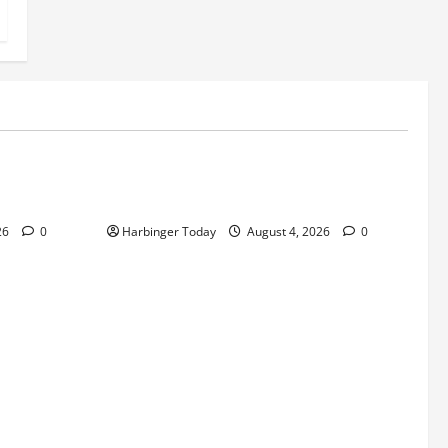
Blog
tion de
Nieuw uitgebrachte Slots met Enorme
RTP’s voor Nederland bij Jack`s Casino
26
0
Harbinger Today
August 4, 2026
0