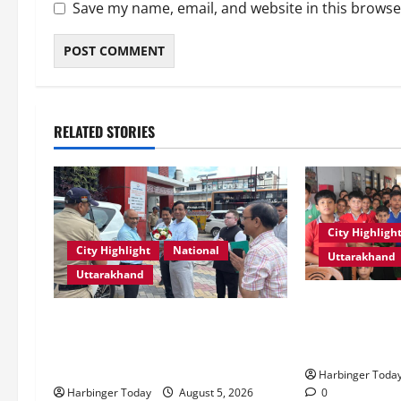
Save my name, email, and website in this browse
RELATED STORIES
City Highligh
City Highlight
National
Uttarakhand
Uttarakhand
एडिफाई वर्ल्ड स्क
एमडीडीए बोर्ड बैठक में 25 विकास
की शक्ति” विषय 
प्रस्तावों को मिली मंजूरी, देहरादून-मसूरी
स्टोरीटेलिंग सत
के नियोजित विकास को मिलेगी रफ्तार
Harbinger Toda
0
Harbinger Today
August 5, 2026