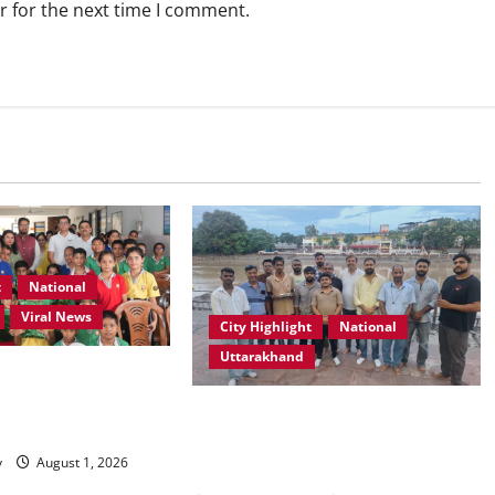
r for the next time I comment.
t
National
Viral News
City Highlight
National
Uttarakhand
ूल, देहरादून में “कल्पना
पर प्रेरणादायक
“उत्तराखंड को नशामुक्त, स्वच्छ एवं
्र आयोजित
संस्कारित प्रदेश बनाना हम सभी की
y
August 1, 2026
सामूहिक जिम्मेदारी है”- रेशू चौधरी