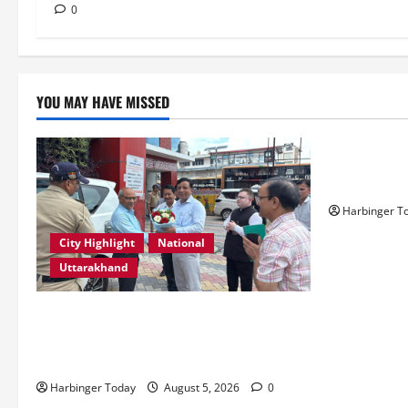
0
YOU MAY HAVE MISSED
Blog
Resoconto V
Slot e i Pro
Harbinger T
City Highlight
National
Uttarakhand
एमडीडीए बोर्ड बैठक में 25 विकास प्रस्तावों को
मिली मंजूरी, देहरादून-मसूरी के नियोजित विकास
को मिलेगी रफ्तार
Harbinger Today
August 5, 2026
0