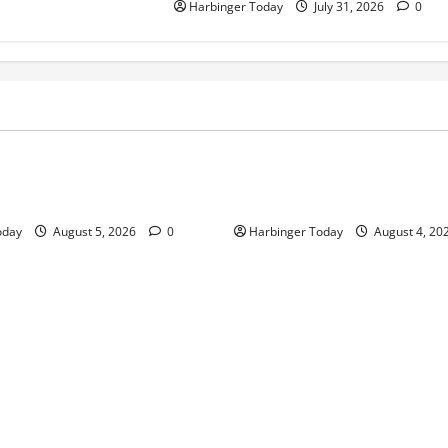
Harbinger Today
July 31, 2026
0
Blog
aligie Perse: Shining Crown
Mafia Casino – Vivez l’Excita
blemi di Viaggio in Italia
Chaque Tour in Belgium
oday
August 5, 2026
0
Harbinger Today
August 4, 20