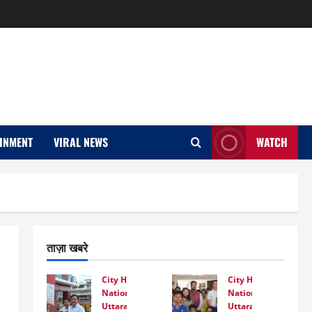
INMENT
VIRAL NEWS
WATCH
ताज़ा खबरे
City Highlight
City Highlight
National
National
Uttarakhand
Uttarakhand