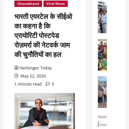
Uttarakhand
Viral News
City Highl
National
भारती एयरटेल के सीईओ
Uttarakh
ए
का कहना है कि
म
प्रायोरिटी पोस्टपेड
डी
डी
City Highl
रोज़मर्रा की नेटवर्क जाम
ए
National
की चुनौतियों का हल
बो
Uttarakh
Viral New
र्ड
ए
बै
Harbinger Today
डि
ठ
May 22, 2026
फा
क
City Highl
ई
में
1 minute read
0
National
व
Uttarakh
2
र्ल्ड
“
5
स्कू
उ
वि
ल
त्त
का
,
रा
स
City Highl
दे
खं
प्र
National
ह
ड
Uttarakh
स्ता