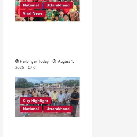
2026
National
Uttarakhand
0
0
Viral News
एडिफाई वर्ल्ड स्कूल, देहरादून में
“कल्पना की शक्ति” विषय पर
प्रेरणादायक स्टोरीटेलिंग सत्र
आयोजित
Harbinger Today
August 1,
2026
0
City Highlight
National
Uttarakhand
“उत्तराखंड को नशामुक्त, स्वच्छ
एवं संस्कारित प्रदेश बनाना हम