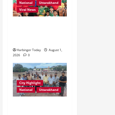
2026
National
Uttarakhand
0
Viral News
0
एडिफाई वर्ल्ड स्कूल, देहरादून में
“कल्पना की शक्ति” विषय पर
प्रेरणादायक स्टोरीटेलिंग सत्र
आयोजित
Harbinger Today
August 1,
2026
0
City Highlight
National
Uttarakhand
“उत्तराखंड को नशामुक्त, स्वच्छ
एवं संस्कारित प्रदेश बनाना हम