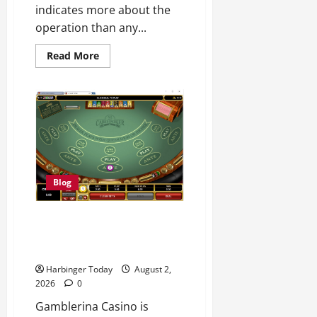
indicates more about the
operation than any...
Read
Read More
more
about
We
tested
Customer
Support
at
Casino
Prestige
in
Five
Attempts
Blog
Here’s
Our
Rating
Gamblerina Casino Designed for
Fun and Trustworthiness for
Canadian players
Harbinger Today
August 2,
2026
0
Gamblerina Casino is