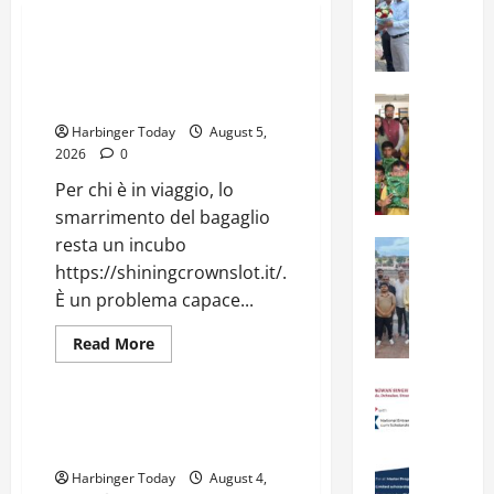
Uttarakh
ए
म
Resoconto Valigie Perse:
डी
Shining Crown Slot e i Problemi
डी
di Viaggio in Italia
City Highl
ए
National
Harbinger Today
August 5,
बो
Uttarakh
2026
0
Viral New
र्ड
ए
Per chi è in viaggio, lo
बै
डि
smarrimento del bagaglio
ठ
फा
क
resta un incubo
City Highl
ई
में
National
https://shiningcrownslot.it/.
व
Uttarakh
2
È un problema capace...
र्ल्ड
“
5
स्कू
उ
वि
Read
Read More
ल
more
त्त
का
Blog
about
,
रा
स
Resoconto
City Highl
Valigie
दे
खं
प्र
National
Perse:
Mafia Casino – Vivez l’Excitation
ह
ड
Uttarakh
Shining
स्ता
de Chaque Tour in Belgium
Crown
Viral New
रा
को
वों
Slot
उ
दू
Harbinger Today
August 4,
न
e
को