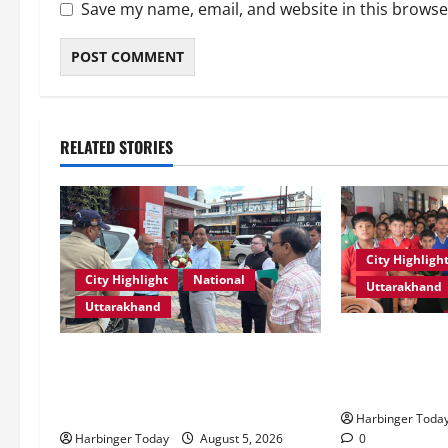
Save my name, email, and website in this browse
RELATED STORIES
City Highligh
City Highlight
National
Uttarakhand
Uttarakhand
एडिफाई वर्ल्ड स्क
एमडीडीए बोर्ड बैठक में 25 विकास
की शक्ति” विषय 
प्रस्तावों को मिली मंजूरी, देहरादून-मसूरी
स्टोरीटेलिंग सत
के नियोजित विकास को मिलेगी रफ्तार
Harbinger Toda
0
Harbinger Today
August 5, 2026