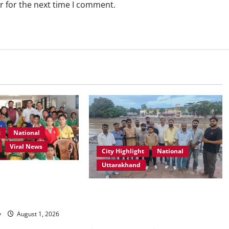
r for the next time I comment.
t
National
Viral News
City Highlight
National
Uttarakhand
ूल, देहरादून में “कल्पना
पर प्रेरणादायक
“उत्तराखंड को नशामुक्त, स्वच्छ एवं
्र आयोजित
संस्कारित प्रदेश बनाना हम सभी की
y
August 1, 2026
सामूहिक जिम्मेदारी है”- रेशू चौधरी