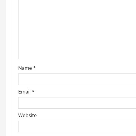
g
a
t
i
o
Name
*
n
Email
*
Website