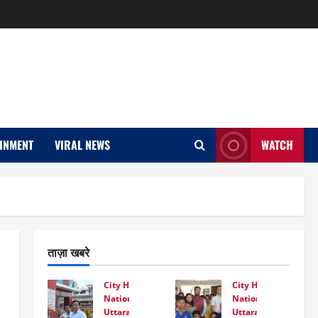
INMENT
VIRAL NEWS
WATCH
ताज़ा खबरे
City Highlight
City Highlight
National
National
Uttarakhand
Uttarakhand