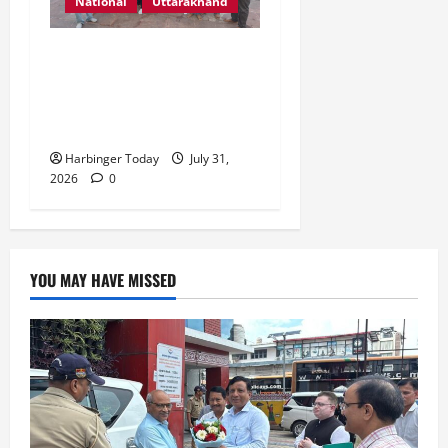
National
Uttarakhand
“उत्तराखंड को नशामुक्त, स्वच्छ
एवं संस्कारित प्रदेश बनाना हम
सभी की सामूहिक जिम्मेदारी है”-
रेशू चौधरी
Harbinger Today
July 31,
2026
0
YOU MAY HAVE MISSED