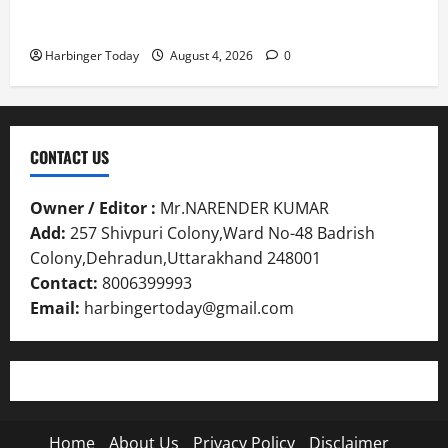
Nieuw uitgebrachte Slots met Enorme RTP’s voor
Nederland bij Jack`s Casino
Harbinger Today
August 4, 2026
0
CONTACT US
Owner / Editor :
Mr.NARENDER KUMAR
Add:
257 Shivpuri Colony,Ward No-48 Badrish
Colony,Dehradun,Uttarakhand 248001
Contact:
8006399993
Email:
harbingertoday@gmail.com
Home
About Us
Privacy Policy
Disclaimer