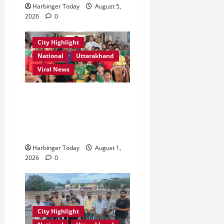
Harbinger Today
August 5,
2026
0
City Highlight
National
Uttarakhand
Viral News
एडिफाई वर्ल्ड स्कूल, देहरादून में
“कल्पना की शक्ति” विषय पर
प्रेरणादायक स्टोरीटेलिंग सत्र
आयोजित
Harbinger Today
August 1,
2026
0
City Highlight