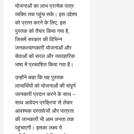
के
र
वृ
दा
ह
जि
योजनाओं का लाभ प्रत्येक पात्र
घ
नि
त्ति
य
म
त
ट
र्मा
व्यक्ति तक पहुंच सके। इस उद्देश्य
दे
क
स
वि
ते
ण
र
स्टो
को प्राप्त करने के लिए, इस
भी
का
रा
प
हा
री
की
स
पुस्तक को तैयार किया गया है,
ज
र
दे
टे
सा
को
जिसमें सरकार की विभिन्न
स्व
ब
ह
लिं
मू
मि
के
ड़ा
रा
जनकल्याणकारी योजनाओं और
ग
हि
ले
का
ए
दू
स
क
सेवाओं को सरल और व्यावहारिक
गी
र
क्श
न
त्र
जि
र
भाषा में प्रकाशित किया गया है।
णों
न
का
आ
म्मे
फ्ता
की
,
ए
यो
दा
र
उन्होंने कहा कि यह पुस्तक
जां
4
स
जि
री
लाभार्थियों को योजनाओं की संपूर्ण
च
बी
बी
त
है
August
क
घा
ए
जानकारी प्रदान करने के साथ –
”
5,
र
की
स
-
साथ आवेदन प्रक्रिया से लेकर
August
2026
वि
अ
वि
रे
1,
आवश्यक दस्तावेजों और पात्रता
स्तृ
न
श्व
0
शू
2026
त
की जानकारी भी आम जनता तक
धि
वि
चौ
रि
कृ
0
द्या
पहुंचाएगी। इसका लक्ष्य ये
ध
पो
त
ल