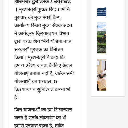
हार्बिनजर टुडे डेस्क / उत्तराखंड
Viral New
रा
को
वों
।
मुख्यमंत्री पुष्कर सिंह धामी ने
उ
दू
न
को
त्कृ
गुरूवार को मुख्यमंत्री कैम्प
न
शा
मि
ष्ट
में
मु
ली
कार्यालय स्थित मुख्य सेवक सदन
City Highl
प्र
“
क्त
National
मं
में कार्यक्रम क्रियान्वयन विभाग
द
क
Uttarakh
,
जू
द्वारा प्रकाशित ’’मेरी योजना-राज्य
र्श
Viral New
ल्प
स्व
री
ए
न
ना
च्छ
सरकार’’ पुस्तक का विमोचन
,
म
क
की
ए
दे
किया। मुख्यमंत्री ने कहा कि
डी
र
श
वं
City Highl
ह
हमारा उद्देश्य जनता के लिए केवल
डी
ने
क्ति
सं
National
रा
ए
वा
योजनाएं बनाना नहीं है, बल्कि सभी
Uttarakh
”
स्का
दू
का
Viral New
ले
वि
रि
योजनाओं का धरातल पर
न
जि
अ
वि
ष
त
-
क्रियान्वयन सुनिश्चित करना भी
ला
वै
द्या
य
प्र
म
चि
है।
ध
र्थि
प
दे
सू
कि
प्ला
यों
र
श
री
त्सा
जिन योजनाओं का हम शिलान्यास
टिं
को
प्रे
ब
के
ल
ग
छा
करते हैं उनके लोकार्पण का भी
र
ना
नि
य
औ
त्र
णा
ना
हमारा प्रयास रहता है, ताकि
यो