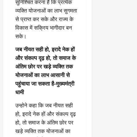
री
सुनिश्चित करना है कि प्रत्येक
र्ट
कॉ
य
व्यक्ति योजनाओं का लाभ सुगमता
प्र
लो
July
स्तु
नी
से प्राप्त कर सके और राज्य के
July
31,
त
ध्व
31,
विकास में सक्रिय भागीदार बन
2026
क
स्त
2026
सके।
र
,
0
0
ने
ब
जब नीयत सही हो, इरादे नेक हों
के
हु
और संकल्प दृढ़ हो, तो समाज के
डी
मं
ए
जि
अंतिम छोर पर खड़े व्यक्ति तक
म
ला
योजनाओं का लाभ आसानी से
ने
भ
पहुंचाया जा सकता है-मुख्यमंत्री
दि
व
ए
धामी
न
नि
सी
उन्होने कहा कि जब नीयत सही
र्दे
ल
श
हो, इरादे नेक हों और संकल्प दृढ़
July
हो, तो समाज के अंतिम छोर पर
31,
July
खड़े व्यक्ति तक योजनाओं का
2026
31,