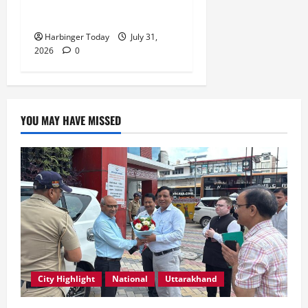
रेशू चौधरी
Harbinger Today
July 31,
2026
0
YOU MAY HAVE MISSED
City Highlight
National
Uttarakhand