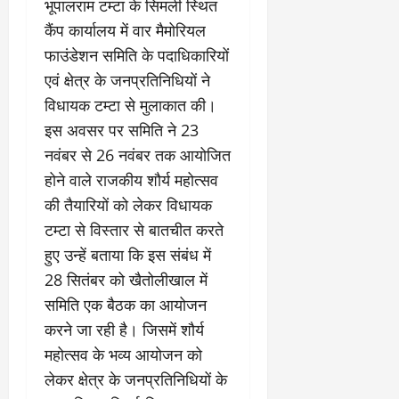
के
र
वृ
भूपालराम टम्टा के सिमली स्थित
दा
ह
जि
घ
नि
त्ति
य
म
कैंप कार्यालय में वार मैमोरियल
त
ट
र्मा
दे
क
स
वि
फाउंडेशन समिति के पदाधिकारियों
ते
ण
र
स्टो
भी
का
रा
प
एवं क्षेत्र के जनप्रतिनिधियों ने
हा
री
की
स
ज
र
दे
टे
विधायक टम्टा से मुलाकात की।
सा
को
स्व
ब
ह
लिं
मू
मि
इस अवसर पर समिति ने 23
के
ड़ा
रा
ग
हि
ले
नवंबर से 26 नवंबर तक आयोजित
का
ए
दू
स
क
गी
र
क्श
न
होने वाले राजकीय शौर्य महोत्सव
त्र
जि
र
णों
न
का
आ
म्मे
की तैयारियों को लेकर विधायक
फ्ता
की
,
ए
यो
दा
र
टम्टा से विस्तार से बातचीत करते
जां
4
स
जि
री
च
हुए उन्हें बताया कि इस संबंध में
बी
बी
त
है
August
क
घा
ए
28 सितंबर को खैतोलीखाल में
”
5,
र
की
स
-
समिति एक बैठक का आयोजन
August
2026
वि
अ
वि
रे
1,
करने जा रही है। जिसमें शौर्य
स्तृ
न
श्व
0
शू
2026
त
धि
महोत्सव के भव्य आयोजन को
वि
चौ
रि
कृ
0
द्या
लेकर क्षेत्र के जनप्रतिनिधियों के
ध
पो
त
ल