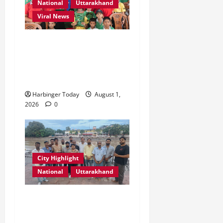
National
Uttarakhand
Viral News
एडिफाई वर्ल्ड स्कूल, देहरादून में
“कल्पना की शक्ति” विषय पर
प्रेरणादायक स्टोरीटेलिंग सत्र
आयोजित
Harbinger Today
August 1,
2026
0
City Highlight
National
Uttarakhand
“उत्तराखंड को नशामुक्त, स्वच्छ
एवं संस्कारित प्रदेश बनाना हम
सभी की सामूहिक जिम्मेदारी है”-