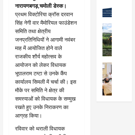
Viral New
रा
को
नारायणबगड़,चमोली डेस्क।
वों
उ
दू
न
को
प्रथम विक्टोरिया क्रॉस दरवान
त्कृ
न
शा
मि
सिंह नेगी वार मैमोरियल फाउंडेशन
ष्ट
में
मु
ली
City Highl
प्र
समिति तथा क्षेत्रीय
“
क्त
National
मं
द
क
Uttarakh
,
जू
जनप्रतिनिधियों ने आगामी नवंबर
र्श
Viral New
ल्प
स्व
री
माह में आयोजित होने वाले
ए
न
ना
च्छ
,
म
राजकीय शौर्य महोत्सव के
क
की
ए
दे
डी
र
श
वं
आयोजन को लेकर विधायक
City Highl
ह
डी
ने
क्ति
सं
National
रा
भूपालराम टम्टा से उनके कैंप
ए
वा
Uttarakh
”
स्का
दू
कार्यालय सिमली में चर्चा की। इस
का
Viral New
ले
वि
रि
न
जि
अ
वि
मौके पर समिति ने क्षेत्र की
ष
त
-
ला
वै
द्या
य
प्र
समस्याओं को विधायक के सम्मुख
म
चि
ध
र्थि
प
दे
सू
रखते हुए उनके निराकरण का
कि
प्ला
यों
र
श
री
त्सा
आग्रह किया।
टिं
को
प्रे
ब
के
ल
ग
छा
र
ना
नि
य
रविवार को थराली विधायक
औ
त्र
णा
ना
यो