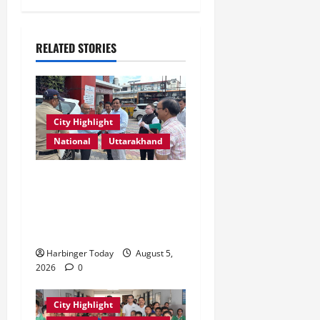
RELATED STORIES
City Highlight
National
Uttarakhand
एमडीडीए बोर्ड बैठक में 25 विकास
प्रस्तावों को मिली मंजूरी,
देहरादून-मसूरी के नियोजित
विकास को मिलेगी रफ्तार
Harbinger Today
August 5,
2026
0
City Highlight