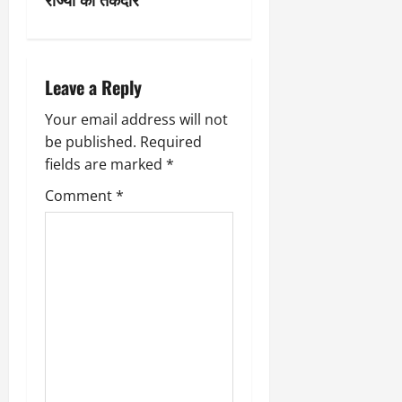
v
i
g
Leave a Reply
a
Your email address will not
be published.
Required
t
fields are marked
*
i
Comment
*
o
n