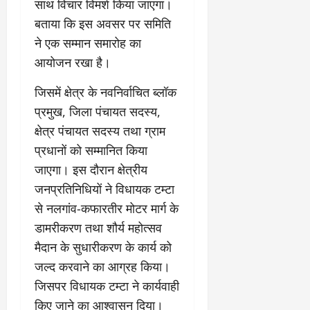
री
साथ विचार विमर्श किया जाएगा।
र्ट
कॉ
य
बताया कि इस अवसर पर समिति
प्र
लो
July
स्तु
नी
ने एक सम्मान समारोह का
July
31,
त
ध्व
31,
आयोजन रखा है।
2026
क
स्त
2026
र
,
0
जिसमें क्षेत्र के नवनिर्वाचित ब्लॉक
0
ने
ब
प्रमुख, जिला पंचायत सदस्य,
के
हु
क्षेत्र पंचायत सदस्य तथा ग्राम
डी
मं
ए
जि
प्रधानों को सम्मानित किया
म
ला
जाएगा। इस दौरान क्षेत्रीय
ने
भ
जनप्रतिनिधियों ने विधायक टम्टा
दि
व
ए
से नलगांव-कफारतीर मोटर मार्ग के
न
नि
सी
डामरीकरण तथा शौर्य महोत्सव
र्दे
ल
मैदान के सुधारीकरण के कार्य को
श
जल्द करवाने का आग्रह किया।
July
जिसपर विधायक टम्टा ने कार्यवाही
31,
July
2026
31,
किए जाने का आश्वासन दिया।