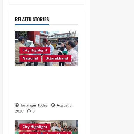
RELATED STORIES
City Highlight
National
Uttarakhand
एमडीडीए बोर्ड बैठक में 25 विकास
प्रस्तावों को मिली मंजूरी,
देहरादून-मसूरी के नियोजित
विकास को मिलेगी रफ्तार
Harbinger Today
August 5,
2026
0
City Highlight