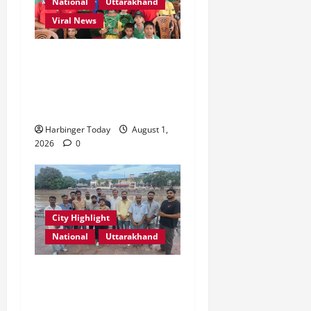
National
Uttarakhand
Viral News
एडिफाई वर्ल्ड स्कूल, देहरादून में
“कल्पना की शक्ति” विषय पर
प्रेरणादायक स्टोरीटेलिंग सत्र
आयोजित
Harbinger Today
August 1,
2026
0
City Highlight
National
Uttarakhand
“उत्तराखंड को नशामुक्त, स्वच्छ
एवं संस्कारित प्रदेश बनाना हम
सभी की सामूहिक जिम्मेदारी है”-