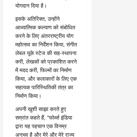
प्र
लो
योगदान दिया है।
July
स्तु
नी
July
31,
त
ध्व
इसके अतिरिक्त, उन्होंने
31,
2026
क
स्त
2026
आध्यात्मिक कल्याण को संबोधित
र
,
0
करने के लिए अंतरराष्ट्रीय योग
0
ने
ब
के
हु
महोत्सव का निर्देशन किया, संगीत
डी
मं
लेबल यूके स्टेज की सह-स्थापना
ए
जि
करी, लेखकों को प्रकाशित करने
म
ला
में मदद करी, फिल्मों का निर्माण
ने
भ
दि
व
किया, और कलाकारों के लिए एक
ए
न
सहायक पारिस्थितिकी तंत्र का
नि
सी
निर्माण किया।
र्दे
ल
श
अपनी खुशी साझा करते हुए
July
सम्रांत कहते हैं, “फोर्ब्स इंडिया
31,
July
2026
31,
द्वारा यह पहचान एक विनम्र
2026
अनुभव है और मेरे और मेरे राज्य
0