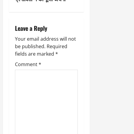
n
a
v
Leave a Reply
i
Your email address will not
be published.
Required
g
fields are marked
*
a
Comment
*
t
i
o
n