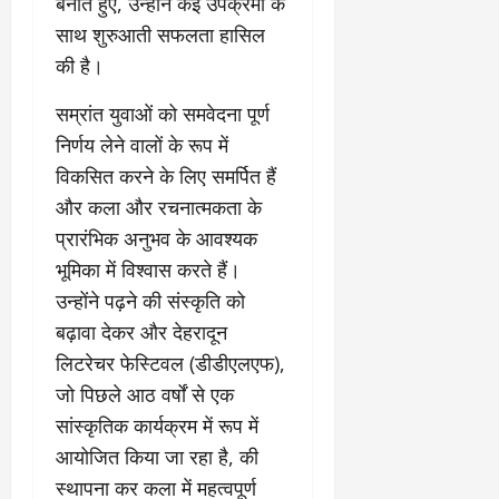
त्ति
बनाते हुए, उन्होंने कई उपक्रमों के
य
म
त
ट
र्मा
दे
क
स
साथ शुरुआती सफलता हासिल
वि
ते
ण
र
स्टो
भी
का
की है।
रा
प
हा
री
की
स
ज
र
दे
टे
सा
को
सम्रांत युवाओं को समवेदना पूर्ण
स्व
ब
ह
लिं
मू
मि
के
निर्णय लेने वालों के रूप में
ड़ा
रा
ग
हि
ले
का
ए
दू
विकसित करने के लिए समर्पित हैं
स
क
गी
र
क्श
न
त्र
जि
र
और कला और रचनात्मकता के
णों
न
का
आ
म्मे
फ्ता
प्रारंभिक अनुभव के आवश्यक
की
,
ए
यो
दा
र
जां
4
भूमिका में विश्वास करते हैं।
स
जि
री
च
बी
बी
त
है
उन्होंने पढ़ने की संस्कृति को
August
क
घा
ए
”
बढ़ावा देकर और देहरादून
5,
र
की
स
-
August
2026
लिटरेचर फेस्टिवल (डीडीएलएफ),
वि
अ
वि
रे
1,
स्तृ
न
श्व
जो पिछले आठ वर्षों से एक
0
शू
2026
त
धि
वि
चौ
सांस्कृतिक कार्यक्रम में रूप में
रि
कृ
0
द्या
ध
आयोजित किया जा रहा है, की
पो
त
ल
री
र्ट
स्थापना कर कला में महत्वपूर्ण
कॉ
य