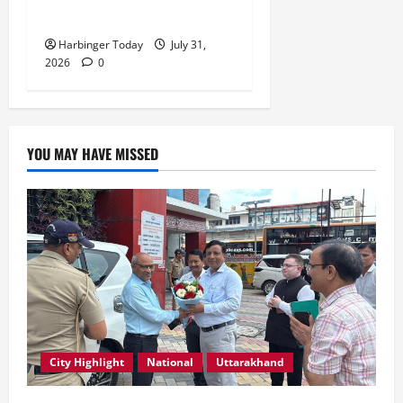
रेशू चौधरी
Harbinger Today
July 31,
2026
0
YOU MAY HAVE MISSED
City Highlight
National
Uttarakhand