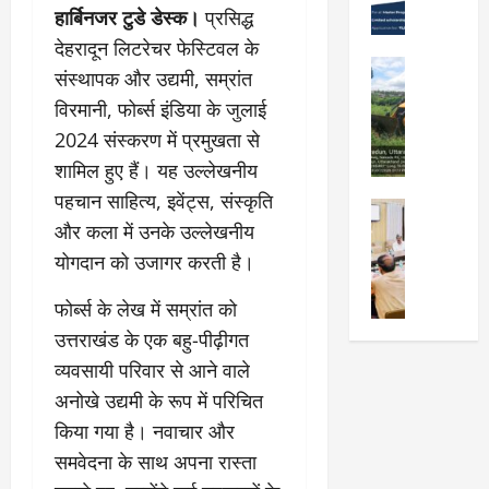
उ
दू
न
हार्बिनजर टुडे डेस्क।
प्रसिद्ध
को
त्कृ
न
शा
मि
देहरादून लिटरेचर फेस्टिवल के
ष्ट
में
मु
ली
City Highl
संस्थापक और उद्यमी, सम्रांत
प्र
“
क्त
National
मं
द
विरमानी, फोर्ब्स इंडिया के जुलाई
क
Uttarakh
,
जू
र्श
Viral New
ल्प
स्व
री
2024 संस्करण में प्रमुखता से
ए
न
ना
च्छ
,
शामिल हुए हैं। यह उल्लेखनीय
म
क
की
ए
दे
डी
पहचान साहित्य, इवेंट्स, संस्कृति
र
श
वं
City Highl
ह
डी
ने
क्ति
सं
National
और कला में उनके उल्लेखनीय
रा
ए
वा
Uttarakh
”
स्का
दू
योगदान को उजागर करती है।
का
Viral New
ले
वि
रि
न
जि
अ
वि
ष
त
-
फोर्ब्स के लेख में सम्रांत को
ला
वै
द्या
य
प्र
म
उत्तराखंड के एक बहु-पीढ़ीगत
चि
ध
र्थि
प
दे
सू
कि
प्ला
यों
व्यवसायी परिवार से आने वाले
र
श
री
त्सा
टिं
को
प्रे
ब
अनोखे उद्यमी के रूप में परिचित
के
ल
ग
छा
र
ना
नि
किया गया है। नवाचार और
य
औ
त्र
णा
ना
यो
के
समवेदना के साथ अपना रास्ता
र
वृ
दा
ह
जि
घ
नि