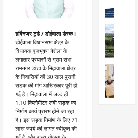
Viral New
रा
को
वों
उ
दू
न
को
त्कृ
न
शा
मि
ष्ट
में
मु
ली
City Highl
प्र
“
क्त
National
मं
हर्बिनजर टुडे / डोईवाला डेस्क।
द
क
Uttarakh
,
जू
डोईवाला विधानसभा क्षेत्र के
र्श
Viral New
ल्प
स्व
री
ए
विधायक बृजभूषण गैरोला के
न
ना
च्छ
,
म
क
की
ए
लगातार प्रयासों से ग्राम सभा
दे
डी
र
श
वं
City Highl
ह
रामनगर डांडा के मिढ़ावाला क्षेत्र
डी
ने
क्ति
सं
National
रा
के निवासियों की 30 साल पुरानी
ए
वा
Uttarakh
”
स्का
दू
का
Viral New
ले
सड़क की मांग आखिरकार पूरी हो
वि
रि
न
जि
अ
वि
ष
त
गई है। मिढ़ावाला में जल्द ही
-
ला
वै
द्या
य
प्र
म
1.10 किलोमीटर लंबी सड़क का
चि
ध
र्थि
प
दे
सू
कि
निर्माण कार्य प्रारंभ होने जा रहा
प्ला
यों
र
श
री
त्सा
टिं
को
है। इस सड़क निर्माण के लिए 71
प्रे
ब
के
ल
ग
छा
र
ना
नि
लाख रुपये की लागत स्वीकृत की
य
औ
त्र
णा
ना
यो
गई है, और राज्य योजना के