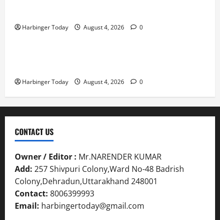
Mafia Casino – Vivez l’Excitation de Chaque Tour in
Belgium
Harbinger Today
August 4, 2026
0
Blog
Nieuw uitgebrachte Slots met Enorme RTP’s voor
Nederland bij Jack`s Casino
Harbinger Today
August 4, 2026
0
CONTACT US
Owner / Editor :
Mr.NARENDER KUMAR
Add:
257 Shivpuri Colony,Ward No-48 Badrish
Colony,Dehradun,Uttarakhand 248001
Contact:
8006399993
Email:
harbingertoday@gmail.com