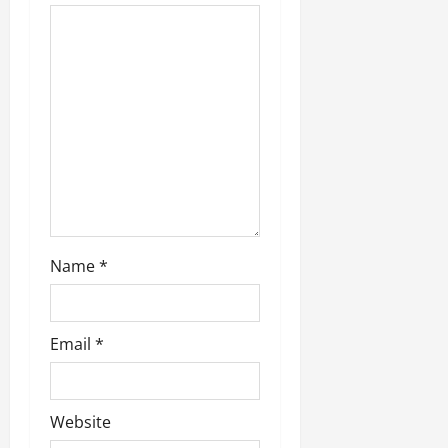
i
o
n
Name
*
Email
*
Website