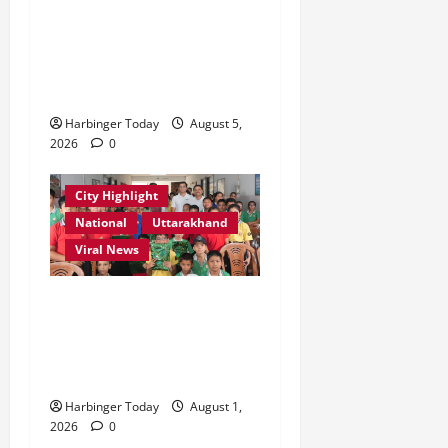
एमडीडीए बोर्ड बैठक में 25 विकास
प्रस्तावों को मिली मंजूरी,
देहरादून-मसूरी के नियोजित
विकास को मिलेगी रफ्तार
Harbinger Today
August 5,
2026
0
City Highlight
National
Uttarakhand
Viral News
एडिफाई वर्ल्ड स्कूल, देहरादून में
“कल्पना की शक्ति” विषय पर
प्रेरणादायक स्टोरीटेलिंग सत्र
आयोजित
Harbinger Today
August 1,
2026
0