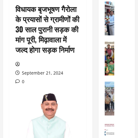
City Highl
विधायक बृजभूषण गैरोला
National
Uttarakh
के प्रयासों से ग्रामीणों की
ए
30 साल पुरानी सड़क की
म
डी
मांग पूरी, मिढ़ावाला में
डी
City Highl
जल्द होगा सड़क निर्माण
ए
National
बो
Uttarakh
Viral New
र्ड
ए
बै
September 21, 2024
डि
ठ
फा
0
क
City Highl
ई
में
National
व
Uttarakh
2
र्ल्ड
“
5
स्कू
उ
वि
ल
त्त
का
,
रा
स
City Highl
दे
खं
प्र
National
ह
ड
Uttarakh
स्ता