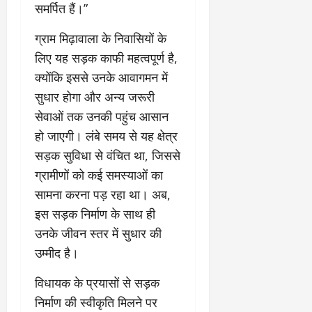
री
समर्पित हैं।”
र्ट
कॉ
य
प्र
लो
July
ग्राम मिढ़ावाला के निवासियों के
स्तु
नी
July
31,
त
ध्व
लिए यह सड़क काफी महत्वपूर्ण है,
31,
2026
क
स्त
2026
क्योंकि इससे उनके आवागमन में
र
,
0
सुधार होगा और अन्य जरूरी
0
ने
ब
सेवाओं तक उनकी पहुंच आसान
के
हु
डी
मं
हो जाएगी। लंबे समय से यह क्षेत्र
ए
जि
सड़क सुविधा से वंचित था, जिससे
म
ला
ग्रामीणों को कई समस्याओं का
ने
भ
दि
सामना करना पड़ रहा था। अब,
व
ए
न
इस सड़क निर्माण के साथ ही
नि
सी
उनके जीवन स्तर में सुधार की
र्दे
ल
उम्मीद है।
श
July
विधायक के प्रयासों से सड़क
31,
July
निर्माण की स्वीकृति मिलने पर
2026
31,