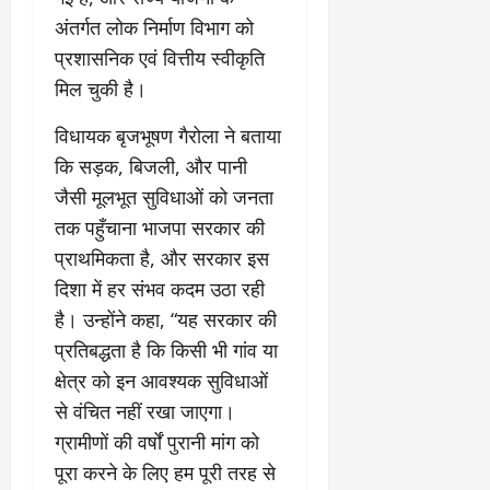
के
र
वृ
दा
ह
जि
घ
नि
अंतर्गत लोक निर्माण विभाग को
त्ति
य
म
त
ट
र्मा
दे
क
स
प्रशासनिक एवं वित्तीय स्वीकृति
वि
ते
ण
र
स्टो
भी
का
मिल चुकी है।
रा
प
हा
री
की
स
ज
र
दे
टे
सा
को
विधायक बृजभूषण गैरोला ने बताया
स्व
ब
ह
लिं
मू
मि
कि सड़क, बिजली, और पानी
के
ड़ा
रा
ग
हि
ले
का
ए
दू
जैसी मूलभूत सुविधाओं को जनता
स
क
गी
र
क्श
न
त्र
जि
तक पहुँचाना भाजपा सरकार की
र
णों
न
का
आ
म्मे
फ्ता
प्राथमिकता है, और सरकार इस
की
,
ए
यो
दा
र
जां
दिशा में हर संभव कदम उठा रही
4
स
जि
री
च
बी
बी
है। उन्होंने कहा, “यह सरकार की
त
है
August
क
घा
ए
”
प्रतिबद्धता है कि किसी भी गांव या
5,
र
की
स
-
August
2026
क्षेत्र को इन आवश्यक सुविधाओं
वि
अ
वि
रे
1,
स्तृ
न
से वंचित नहीं रखा जाएगा।
श्व
0
शू
2026
त
धि
वि
ग्रामीणों की वर्षों पुरानी मांग को
चौ
रि
कृ
0
द्या
ध
पूरा करने के लिए हम पूरी तरह से
पो
त
ल