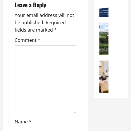
Leave a Reply
Viral New
रा
को
वों
उ
दू
न
को
Your email address will not
त्कृ
न
शा
मि
be published.
Required
ष्ट
में
मु
ली
City Highl
प्र
fields are marked
*
“
क्त
National
मं
द
क
Uttarakh
,
जू
Comment
*
र्श
Viral New
ल्प
स्व
री
ए
न
ना
च्छ
,
म
क
की
ए
दे
डी
र
श
वं
City Highl
ह
डी
ने
क्ति
सं
National
रा
ए
वा
Uttarakh
”
स्का
दू
का
Viral New
ले
वि
रि
न
जि
अ
वि
ष
त
-
ला
वै
द्या
य
प्र
म
चि
ध
र्थि
प
दे
सू
कि
प्ला
यों
र
श
री
त्सा
टिं
को
प्रे
ब
के
ल
ग
छा
र
ना
Name
*
नि
य
औ
त्र
णा
ना
यो