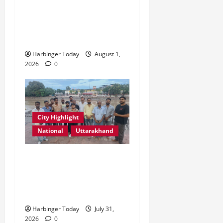
एडिफाई वर्ल्ड स्कूल, देहरादून में
2026
0
“कल्पना की शक्ति” विषय पर
0
प्रेरणादायक स्टोरीटेलिंग सत्र
आयोजित
Harbinger Today
August 1,
2026
0
City Highlight
National
Uttarakhand
“उत्तराखंड को नशामुक्त, स्वच्छ
एवं संस्कारित प्रदेश बनाना हम
सभी की सामूहिक जिम्मेदारी है”-
रेशू चौधरी
Harbinger Today
July 31,
2026
0