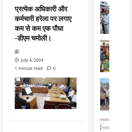
City Highl
प्रत्येक अधिकारी और
National
Uttarakh
कर्मचारी हरेला पर लगाए
ए
कम से कम एक पौधा
म
डी
-डीएम चमोली।
डी
City Highl
ए
National
बो
Uttarakh
Viral New
र्ड
July 4, 2024
ए
बै
1 minute read
0
डि
ठ
फा
क
City Highl
ई
में
National
व
Uttarakh
2
र्ल्ड
“
5
स्कू
उ
वि
ल
त्त
का
,
रा
स
City Highl
दे
खं
प्र
National
ह
ड
Uttarakh
स्ता