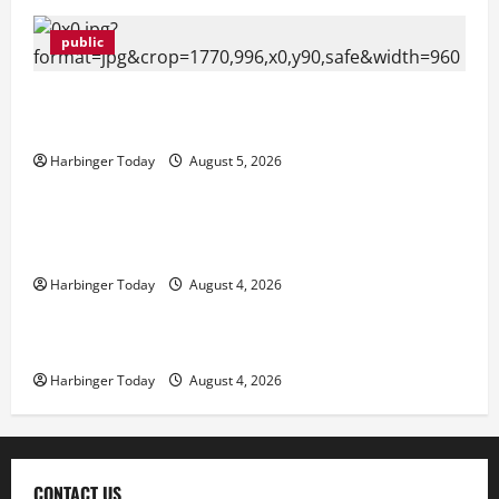
public
Gransino Casino review: pros, cons, and everything
you need to know
Harbinger Today
August 5, 2026
public
Топовые игры в Покердоме: от слотов до
живых столов
Harbinger Today
August 4, 2026
public
Coronavirus disease 2019
Harbinger Today
August 4, 2026
CONTACT US