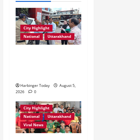
री
र्ट
कॉ
य
प्र
लो
July
स्तु
नी
July
31,
त
ध्व
31,
2026
City Highlight
क
स्त
2026
National
Uttarakhand
र
,
0
0
ने
ब
के
एमडीडीए बोर्ड बैठक में 25 विकास
हु
डी
मं
प्रस्तावों को मिली मंजूरी,
ए
जि
देहरादून-मसूरी के नियोजित
म
ला
विकास को मिलेगी रफ्तार
ने
भ
Harbinger Today
August 5,
दि
व
2026
0
ए
न
नि
सी
र्दे
ल
City Highlight
श
National
Uttarakhand
July
Viral News
31,
July
2026
31,