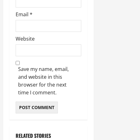
के
र
वृ
दा
ह
जि
घ
नि
त्ति
य
म
त
ट
र्मा
Email
*
दे
क
स
वि
ते
ण
र
स्टो
भी
का
रा
प
हा
री
की
स
ज
र
दे
टे
सा
को
Website
स्व
ब
ह
लिं
मू
मि
के
ड़ा
रा
ग
हि
ले
का
ए
दू
स
क
गी
र
क्श
न
त्र
जि
र
णों
Save my name, email,
न
का
आ
म्मे
फ्ता
की
,
ए
and website in this
यो
दा
र
जां
4
स
browser for the next
जि
री
च
बी
बी
त
है
time I comment.
August
क
घा
ए
”
5,
र
की
स
-
August
2026
वि
अ
वि
रे
1,
स्तृ
न
श्व
0
शू
2026
त
धि
वि
चौ
रि
कृ
0
द्या
ध
RELATED STORIES
पो
त
ल