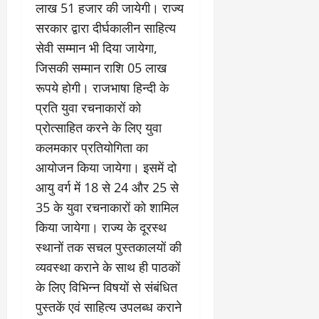
री
लाख 51 हजार की जायेगी। राज्य
र्ट
कॉ
य
प्र
लो
सरकार द्वारा दीर्घकालीन साहित्य
July
स्तु
नी
सेवी सम्मान भी दिया जायेगा,
July
31,
त
ध्व
31,
2026
जिसकी सम्मान राशि 05 लाख
क
स्त
2026
रूपये होगी। राजभाषा हिन्दी के
र
,
0
0
ने
ब
प्रति युवा रचनाकारों को
के
हु
प्रोत्साहित करने के लिए युवा
डी
मं
कलमकार प्रतियोगिता का
ए
जि
म
आयोजन किया जायेगा। इसमें दो
ला
ने
भ
आयु वर्ग में 18 से 24 और 25 से
दि
व
35 के युवा रचनाकारों को शामिल
ए
न
किया जायेगा। राज्य के दूरस्थ
नि
सी
र्दे
ल
स्थानों तक सचल पुस्तकालयों की
श
व्यवस्था कराने के साथ ही पाठकों
July
के लिए विभिन्न विषयों से संबंधित
31,
July
पुस्तकें एवं साहित्य उपलब्ध कराने
2026
31,