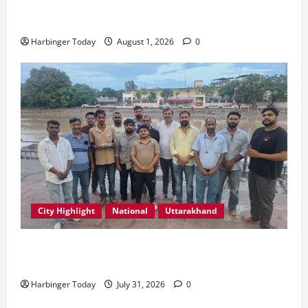
एडिफाई वर्ल्ड स्कूल, देहरादून में “कल्पना की शक्ति” विषय पर
प्रेरणादायक स्टोरीटेलिंग सत्र आयोजित
Harbinger Today
August 1, 2026
0
City Highlight
National
Uttarakhand
“उत्तराखंड को नशामुक्त, स्वच्छ एवं संस्कारित प्रदेश बनाना हम
सभी की सामूहिक जिम्मेदारी है”- रेशू चौधरी
Harbinger Today
July 31, 2026
0