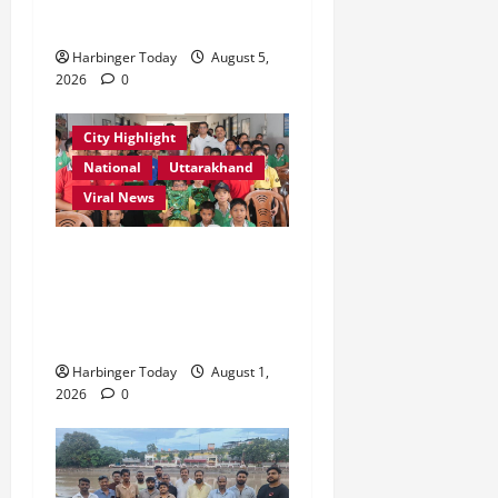
विकास को मिलेगी रफ्तार
Harbinger Today
August 5,
2026
0
City Highlight
National
Uttarakhand
Viral News
एडिफाई वर्ल्ड स्कूल, देहरादून में
“कल्पना की शक्ति” विषय पर
प्रेरणादायक स्टोरीटेलिंग सत्र
आयोजित
Harbinger Today
August 1,
2026
0