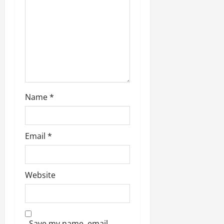
o
n
Name
*
Email
*
Website
Save my name, email,