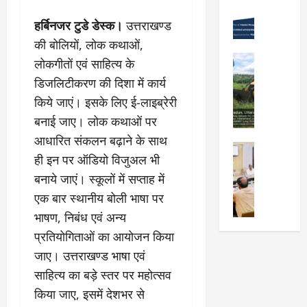
Viral New
रा
को
वों
उ
हर्बिनजर टुडे डेस्क।
उत्तराखण्ड
दू
न
को
त्कृ
न
शा
मि
की बोलियों, लोक कथाओं,
ष्ट
में
मु
ली
City Highl
लोकगीतों एवं साहित्य के
प्र
“
क्त
National
मं
डिजलिटीकरण की दिशा में कार्य
द
क
Uttarakh
,
जू
र्श
Viral New
ल्प
स्व
किये जाएं। इसके लिए ई-लाइब्रेरी
री
ए
न
ना
च्छ
,
बनाई जाए। लोक कथाओं पर
म
क
की
ए
दे
आधारित संकलन बढ़ाने के साथ
डी
र
श
वं
City Highl
ह
डी
ने
ही इन पर ऑडियो विजुअल भी
क्ति
सं
National
रा
ए
वा
Uttarakh
”
स्का
बनाये जाएं। स्कूलों में सप्ताह में
दू
का
Viral New
ले
वि
रि
न
एक बार स्थानीय बोली भाषा पर
जि
अ
वि
ष
त
-
ला
भाषण, निबंध एवं अन्य
वै
द्या
य
प्र
म
चि
ध
र्थि
प्रतियोगिताओं का आयोजन किया
प
दे
सू
कि
प्ला
यों
र
श
री
जाए। उत्तराखण्ड भाषा एवं
त्सा
टिं
को
प्रे
ब
के
साहित्य का बड़े स्तर पर महोत्सव
ल
ग
छा
र
ना
नि
य
औ
किया जाए, इसमें देशभर से
त्र
णा
ना
यो