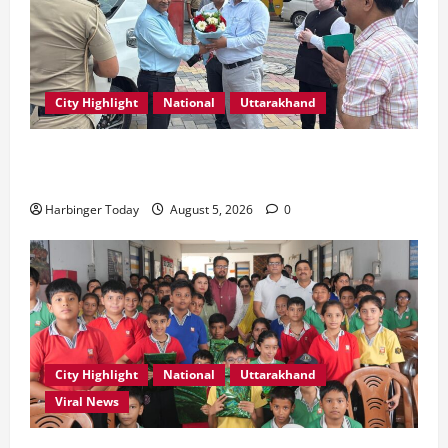
City Highlight
National
Uttarakhand
एमडीडीए बोर्ड बैठक में 25 विकास प्रस्तावों को मिली मंजूरी,
देहरादून-मसूरी के नियोजित विकास को मिलेगी रफ्तार
Harbinger Today
August 5, 2026
0
City Highlight
National
Uttarakhand
Viral News