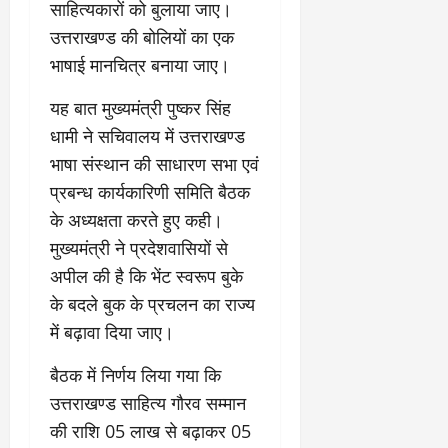
के
र
वृ
दा
ह
साहित्यकारों को बुलाया जाए।
जि
घ
नि
त्ति
य
म
त
उत्तराखण्ड की बोलियों का एक
ट
र्मा
दे
क
स
वि
भाषाई मानचित्र बनाया जाए।
ते
ण
र
स्टो
भी
का
रा
प
हा
री
की
स
यह बात मुख्यमंत्री पुष्कर सिंह
ज
र
दे
टे
सा
को
स्व
ब
ह
धामी ने सचिवालय में उत्तराखण्ड
लिं
मू
मि
के
ड़ा
रा
ग
हि
भाषा संस्थान की साधारण सभा एवं
ले
का
ए
दू
स
क
गी
प्रबन्ध कार्यकारिणी समिति बैठक
र
क्श
न
त्र
जि
र
णों
के अध्यक्षता करते हुए कही।
न
का
आ
म्मे
फ्ता
की
,
ए
मुख्यमंत्री ने प्रदेशवासियों से
यो
दा
र
जां
4
स
जि
री
अपील की है कि भेंट स्वरूप बुके
च
बी
बी
त
है
के बदले बुक के प्रचलन का राज्य
August
क
घा
ए
”
5,
र
की
में बढ़ावा दिया जाए।
स
-
August
2026
वि
अ
वि
रे
1,
स्तृ
बैठक में निर्णय लिया गया कि
न
श्व
0
शू
2026
त
धि
वि
उत्तराखण्ड साहित्य गौरव सम्मान
चौ
रि
कृ
0
द्या
ध
की राशि 05 लाख से बढ़ाकर 05
पो
त
ल