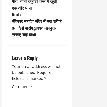
पति, राजा रघुवंशी केस में खुला
s
एक और पन्ना
Next:
t
मींगेश्वर महादेव मंदिर में चल रही है
n
इन दिनों श्रीमद्भागवत महापुराण
सप्ताह यज्ञ कथा
a
v
i
Leave a Reply
g
Your email address will not
be published.
Required
a
fields are marked
*
t
Comment
*
i