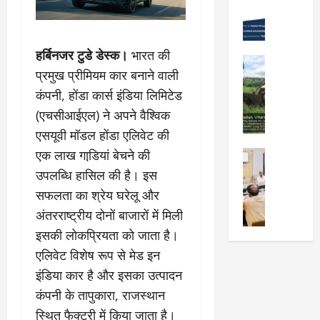
Viral New
रा
को
वों
उ
दू
न
को
त्कृ
न
शा
मि
हर्बिनजर टुडे डेस्क।
भारत की
ष्ट
में
मु
ली
City Highl
प्र
“
क्त
प्रमुख प्रीमियम कार बनाने वाली
National
मं
द
क
Uttarakh
,
जू
कंपनी, होंडा कार्स इंडिया लिमिटेड
र्श
Viral New
ल्प
स्व
री
(एचसीआईएल) ने अपने वैश्विक
ए
न
ना
च्छ
,
म
क
एसयूवी मॉडल होंडा एलिवेट की
की
ए
दे
डी
र
श
वं
एक लाख गाडि़यां बेचने की
City Highl
ह
डी
ने
क्ति
सं
National
रा
उपलब्धि हासिल की है। इस
ए
वा
Uttarakh
”
स्का
दू
सफलता का श्रेय घरेलू और
का
Viral New
ले
वि
रि
न
जि
अ
वि
अंतरराष्ट्रीय दोनों बाजारों में मिली
ष
त
-
ला
वै
द्या
य
प्र
म
इसकी लोकप्रियता को जाता है।
चि
ध
र्थि
प
दे
सू
एलिवेट विशेष रूप से मेड इन
कि
प्ला
यों
र
श
री
त्सा
टिं
इंडिया कार है और इसका उत्‍पादन
को
प्रे
ब
के
ल
ग
छा
र
ना
कंपनी के तापुकारा, राजस्थान
नि
य
औ
त्र
णा
ना
यो
स्थित फैक्‍ट्री में किया जाता है।