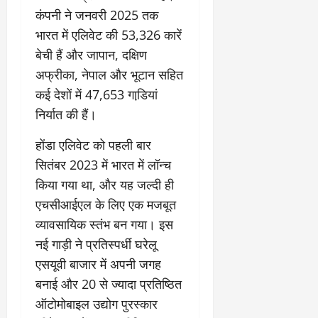
के
र
वृ
दा
ह
जि
कंपनी ने जनवरी 2025 तक
घ
नि
त्ति
य
म
त
ट
र्मा
दे
भारत में एलिवेट की 53,326 कारें
क
स
वि
ते
ण
र
स्टो
भी
बेची हैं और जापान, दक्षिण
का
रा
प
हा
री
की
स
अफ्रीका, नेपाल और भूटान सहित
ज
र
दे
टे
सा
को
स्व
कई देशों में 47,653 गाडि़यां
ब
ह
लिं
मू
मि
के
ड़ा
रा
निर्यात की हैं।
ग
हि
ले
का
ए
दू
स
क
गी
र
क्श
न
होंडा एलिवेट को पहली बार
त्र
जि
र
णों
न
का
आ
म्मे
सितंबर 2023 में भारत में लॉन्च
फ्ता
की
,
ए
यो
दा
र
किया गया था, और यह जल्दी ही
जां
4
स
जि
री
च
बी
एचसीआईएल के लिए एक मजबूत
बी
त
है
August
क
घा
ए
व्यावसायिक स्तंभ बन गया। इस
”
5,
र
की
स
-
August
नई गाड़ी ने प्रतिस्पर्धी घरेलू
2026
वि
अ
वि
रे
1,
एसयूवी बाजार में अपनी जगह
स्तृ
न
श्व
0
शू
2026
त
धि
वि
बनाई और 20 से ज्यादा प्रतिष्ठित
चौ
रि
कृ
0
द्या
ध
ऑटोमोबाइल उद्योग पुरस्कार
पो
त
ल