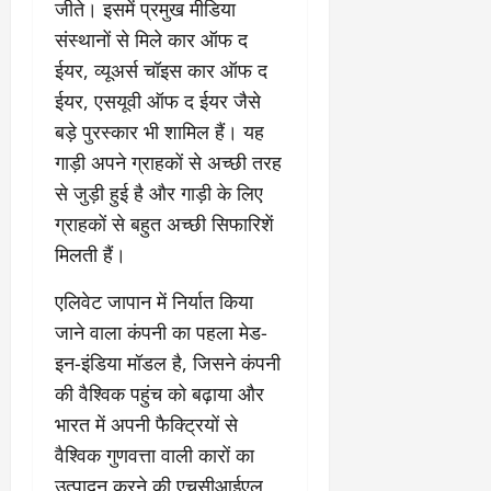
री
जीते। इसमें प्रमुख मीडिया
र्ट
कॉ
य
प्र
संस्थानों से मिले कार ऑफ द
लो
July
स्तु
नी
ईयर, व्‍यूअर्स चॉइस कार ऑफ द
July
31,
त
ध्व
31,
2026
ईयर, एसयूवी ऑफ द ईयर जैसे
क
स्त
2026
बड़े पुरस्कार भी शामिल हैं। यह
र
,
0
0
ने
ब
गाड़ी अपने ग्राहकों से अच्छी तरह
के
हु
से जुड़ी हुई है और गाड़ी के लिए
डी
मं
ग्राहकों से बहुत अच्छी सिफारिशें
ए
जि
मिलती हैं।
म
ला
ने
भ
एलिवेट जापान में निर्यात किया
दि
व
ए
न
जाने वाला कंपनी का पहला मेड-
नि
सी
इन-इंडिया मॉडल है, जिसने कंपनी
र्दे
ल
की वैश्विक पहुंच को बढ़ाया और
श
भारत में अपनी फैक्ट्रियों से
July
वैश्विक गुणवत्ता वाली कारों का
31,
July
2026
31,
उत्पादन करने की एचसीआईएल