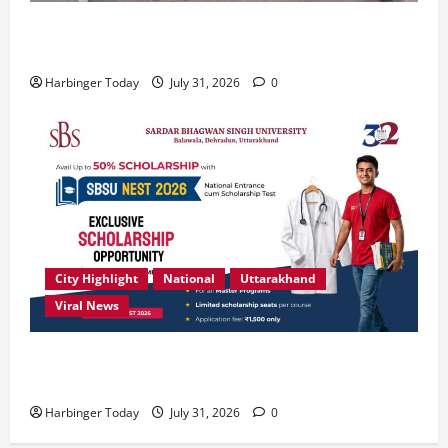
“उत्तराखंड को नशामुक्त, स्वच्छ एवं संस्कारित प्रदेश बनाना हम
सभी की सामूहिक जिम्मेदारी है”- रेशू चौधरी
Harbinger Today
July 31, 2026
0
City Highlight
National
Uttarakhand
Viral News
उत्कृष्ट प्रदर्शन करने वाले विद्यार्थियों को छात्रवृत्ति दे रहा
देहरादून का एसबीएस विश्वविद्यालय
Harbinger Today
July 31, 2026
0