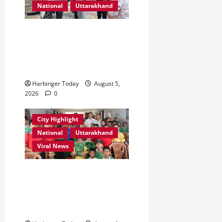
National
Uttarakhand
एमडीडीए बोर्ड बैठक में 25 विकास
प्रस्तावों को मिली मंजूरी,
देहरादून-मसूरी के नियोजित
विकास को मिलेगी रफ्तार
Harbinger Today
August 5,
2026
0
City Highlight
National
Uttarakhand
Viral News
एडिफाई वर्ल्ड स्कूल, देहरादून में
“कल्पना की शक्ति” विषय पर
प्रेरणादायक स्टोरीटेलिंग सत्र
आयोजित