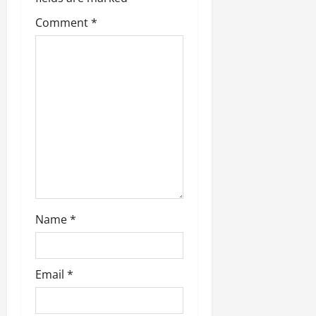
i
o
Comment
*
n
Name
*
Email
*