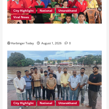
City Highlight
National
Uttarakhand
Viral News
एडिफाई वर्ल्ड स्कूल, देहरादून में “कल्पना की शक्ति” विषय पर
प्रेरणादायक स्टोरीटेलिंग सत्र आयोजित
Harbinger Today
August 1, 2026
0
City Highlight
National
Uttarakhand