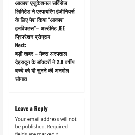
आकाश एजुकेशनल सर्विसेज
o
लिमिटेड ने एस्पायरिंग इंजीनियर्स
s
के लिए पेश किया “आकाश
इनविक्टस”– अल्टीमेट JEE
t
प्रिपरेशन प्रोग्राम
n
Next:
बड़ी खबर – मैक्स अस्पताल
a
देहरादून के डॉक्टरों ने 2.8 वर्षीय
v
बच्चे को दी सुनने की अनमोल
सौगात
i
g
a
Leave a Reply
t
Your email address will not
be published.
Required
fields are marked
*