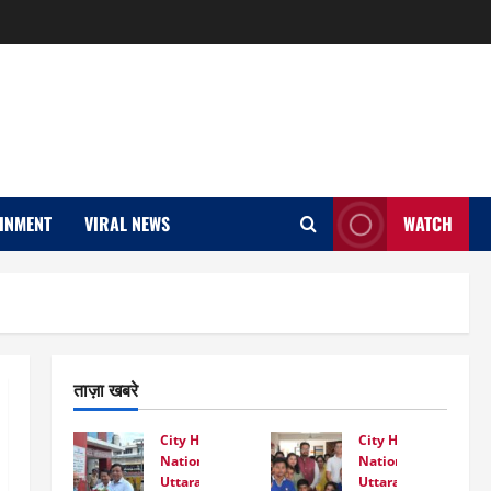
INMENT
VIRAL NEWS
WATCH
ताज़ा खबरे
City Highlight
City Highlight
National
National
Uttarakhand
Uttarakhand