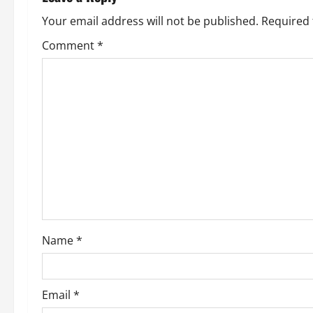
a
Your email address will not be published.
Required 
v
Comment
*
i
g
a
t
i
o
Name
*
n
Email
*