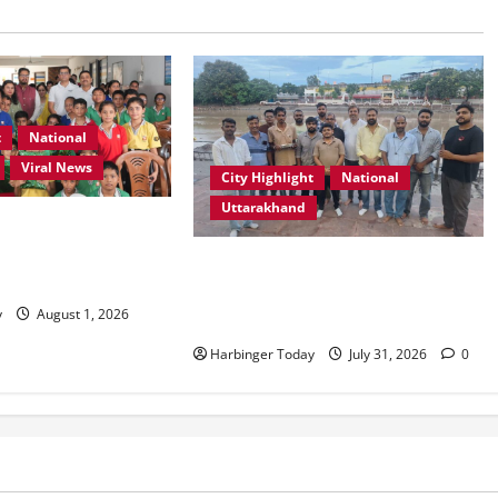
t
National
Viral News
City Highlight
National
Uttarakhand
ूल, देहरादून में “कल्पना
पर प्रेरणादायक
“उत्तराखंड को नशामुक्त, स्वच्छ एवं
्र आयोजित
संस्कारित प्रदेश बनाना हम सभी की
y
August 1, 2026
सामूहिक जिम्मेदारी है”- रेशू चौधरी
Harbinger Today
July 31, 2026
0