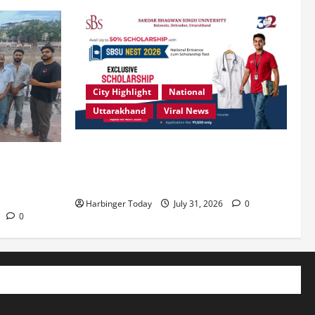
City Highlight
National
Uttarakhand
Viral News
उत्कृष्ट प्रदर्शन करने वाले विद्यार्थियों को
ं संस्कारित
छात्रवृत्ति दे रहा देहरादून का एसबीएस
िम्मेदारी है”-
विश्वविद्यालय
Harbinger Today
July 31, 2026
0
0