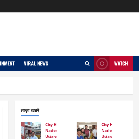
INMENT
VIRAL NEWS
WATCH
ताज़ा खबरे
City Highlight
City Highlight
National
National
Uttarakhand
Uttarakhand