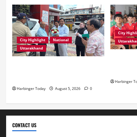
City Highl
City Highlight
National
Uttarakh
Uttarakhand
एडिफाई वर्ल्ड 
एमडीडीए बोर्ड बैठक में 25 विकास प्रस्तावों को
शक्ति” विषय प
मिली मंजूरी, देहरादून-मसूरी के नियोजित विकास
आयोजित
को मिलेगी रफ्तार
Harbinger T
Harbinger Today
August 5, 2026
0
CONTACT US