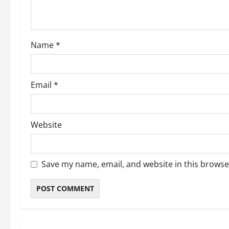
i
o
Name
*
n
Email
*
Website
Save my name, email, and website in this browse