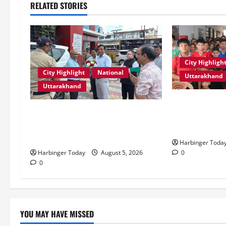
RELATED STORIES
City Highligh
City Highlight
National
Uttarakhand
Uttarakhand
एडिफाई वर्ल्ड स्क
एमडीडीए बोर्ड बैठक में 25 विकास
की शक्ति” विषय 
प्रस्तावों को मिली मंजूरी, देहरादून-मसूरी
स्टोरीटेलिंग सत
के नियोजित विकास को मिलेगी रफ्तार
Harbinger Toda
0
Harbinger Today
August 5, 2026
0
YOU MAY HAVE MISSED