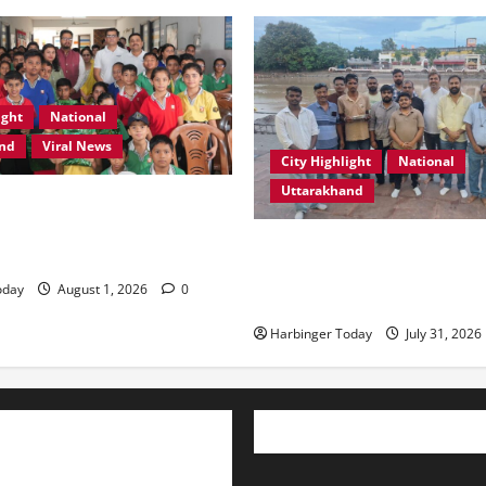
ight
National
and
Viral News
City Highlight
National
Uttarakhand
स्कूल, देहरादून में “कल्पना की
र प्रेरणादायक स्टोरीटेलिंग सत्र
“उत्तराखंड को नशामुक्त, स्वच्छ एव
प्रदेश बनाना हम सभी की सामूहिक ज
oday
August 1, 2026
0
रेशू चौधरी
Harbinger Today
July 31, 2026