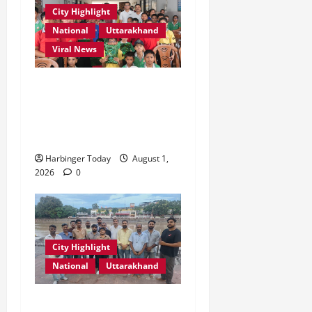
2026
City Highlight
0
0
National
Uttarakhand
Viral News
एडिफाई वर्ल्ड स्कूल, देहरादून में
“कल्पना की शक्ति” विषय पर
प्रेरणादायक स्टोरीटेलिंग सत्र
आयोजित
Harbinger Today
August 1,
2026
0
City Highlight
National
Uttarakhand
“उत्तराखंड को नशामुक्त, स्वच्छ