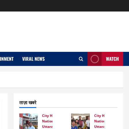
INMENT
VIRAL NEWS
WATCH
ताज़ा खबरे
City Highlight
City Highlight
National
National
Uttarakhand
Uttarakhand