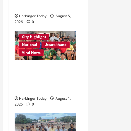
देहरादून-मसूरी के नियोजित
विकास को मिलेगी रफ्तार
Harbinger Today
August 5,
2026
0
City Highlight
National
Uttarakhand
Viral News
एडिफाई वर्ल्ड स्कूल, देहरादून में
“कल्पना की शक्ति” विषय पर
प्रेरणादायक स्टोरीटेलिंग सत्र
आयोजित
Harbinger Today
August 1,
2026
0