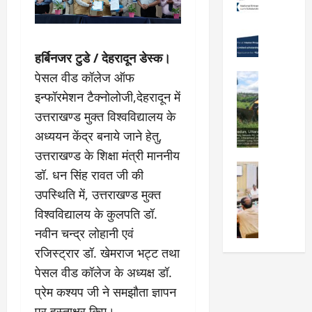
प्र
ह
ड
Uttarakh
स्ता
Viral New
रा
को
वों
उ
दू
न
को
त्कृ
हर्बिनजर टुडे / देहरादून डेस्क।
न
शा
मि
ष्ट
में
मु
पेसल वीड कॉलेज ऑफ
ली
City Highl
प्र
“
क्त
National
मं
इन्फॉरमेशन टैक्नोलोजी,देहरादून में
द
क
Uttarakh
,
जू
उत्तराखण्ड मुक्त विश्वविद्यालय के
र्श
Viral New
ल्प
स्व
री
ए
न
अध्ययन केंद्र बनाये जाने हेतु,
ना
च्छ
,
म
क
की
ए
दे
उत्तराखण्ड के शिक्षा मंत्री माननीय
डी
र
श
वं
City Highl
ह
डॉ. धन सिंह रावत जी की
डी
ने
क्ति
सं
National
रा
ए
उपस्थिति में, उत्तराखण्ड मुक्त
वा
Uttarakh
”
स्का
दू
का
Viral New
ले
वि
रि
विश्वविद्यालय के कुलपति डॉ.
न
जि
अ
वि
ष
त
-
नवीन चन्द्र लोहानी एवं
ला
वै
द्या
य
प्र
म
रजिस्ट्रार डॉ. खेमराज भट्ट तथा
चि
ध
र्थि
प
दे
सू
कि
प्ला
यों
पेसल वीड कॉलेज के अध्यक्ष डॉ.
र
श
री
त्सा
टिं
को
प्रे
ब
प्रेम कश्यप जी ने समझौता ज्ञापन
के
ल
ग
छा
र
ना
नि
पर हस्ताक्षर किए।