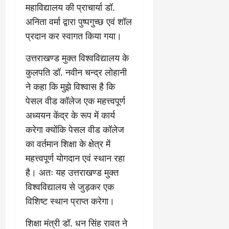
ध
महाविद्यालय की प्राचार्या डॉ.
पो
त
ल
री
र्ट
कॉ
अनिता वर्मा द्वारा पुष्पगुच्छ एवं शॉल
य
प्र
लो
प्रदान कर स्वागत किया गया।
July
स्तु
नी
July
31,
त
ध्व
उत्तराखण्ड मुक्त विश्वविद्यालय के
31,
2026
क
स्त
2026
कुलपति डॉ. नवीन चन्द्र लोहानी
र
,
0
ने कहा कि मुझे विश्वास है कि
0
ने
ब
के
हु
पेसल वीड कॉलेज एक महत्त्वपूर्ण
डी
मं
अध्ययन केंद्र के रूप में कार्य
ए
जि
करेगा क्योंकि पेसल वीड कॉलेज
म
ला
का वर्तमान शिक्षा के क्षेत्र में
ने
भ
दि
व
महत्त्वपूर्ण योगदान एवं स्थान रहा
ए
न
है। अतः यह उत्तराखण्ड मुक्त
नि
सी
विश्वविद्यालय से जुड़कर एक
र्दे
ल
श
विशिष्ट स्थान प्राप्त करेगा।
July
शिक्षा मंत्री डॉ. धन सिंह रावत ने
31,
July