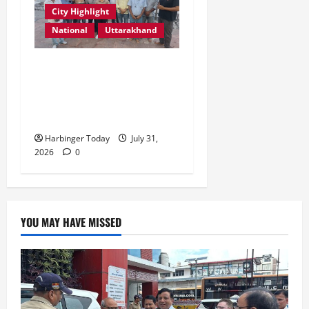
City Highlight
National
Uttarakhand
“उत्तराखंड को नशामुक्त, स्वच्छ
एवं संस्कारित प्रदेश बनाना हम
सभी की सामूहिक जिम्मेदारी है”-
रेशू चौधरी
Harbinger Today
July 31,
2026
0
YOU MAY HAVE MISSED