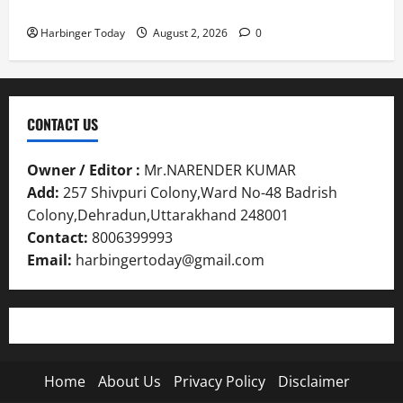
Five Attempts Here’s Our Rating
Harbinger Today
August 2, 2026
0
CONTACT US
Owner / Editor :
Mr.NARENDER KUMAR
Add:
257 Shivpuri Colony,Ward No-48 Badrish
Colony,Dehradun,Uttarakhand 248001
Contact:
8006399993
Email:
harbingertoday@gmail.com
Home
About Us
Privacy Policy
Disclaimer