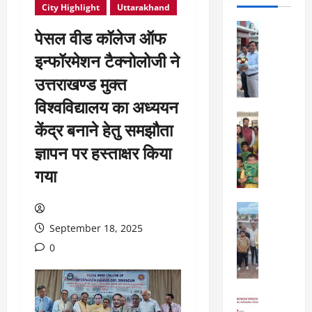
City Highlight
Uttarakhand
City Highl
पेसल वीड कॉलेज ऑफ
National
Uttarakh
इन्फॉरमेशन टैक्नोलोजी ने
ए
उत्तराखण्ड मुक्त
म
डी
विश्वविद्यालय का अध्ययन
डी
City Highl
केंद्र बनाने हेतु समझौता
ए
National
बो
Uttarakh
ज्ञापन पर हस्ताक्षर किया
Viral New
र्ड
गया
ए
बै
डि
ठ
फा
क
City Highl
ई
में
National
September 18, 2025
व
Uttarakh
2
र्ल्ड
0
“
5
स्कू
उ
वि
ल
त्त
का
,
रा
स
City Highl
दे
खं
National