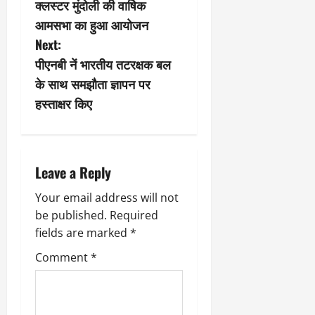
क्लस्टर मुंदोली की वार्षिक
t
आमसभा का हुआ आयोजन
n
Next:
पीएनबी नें भारतीय तटरक्षक बल
a
के साथ समझौता ज्ञापन पर
v
हस्ताक्षर किए
i
g
Leave a Reply
a
Your email address will not
be published.
Required
t
fields are marked
*
i
Comment
*
o
n