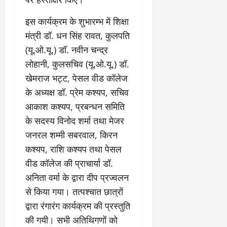
य
औ
त्र
णा
ना
यो
के
र
वृ
दा
ह
जि
इस कार्यक्रम के शुभारम्भ में शिक्षा
घ
नि
त्ति
य
म
त
ट
मंत्री डॉ. धन सिंह रावत, कुलपति
र्मा
दे
क
स
वि
ते
ण
र
(यू.ओ.यू.) डॉ. नवीन चन्द्र
स्टो
भी
का
रा
प
हा
री
की
लोहानी, कुलसचिव (यू.ओ.यू.) डॉ.
स
ज
र
दे
टे
सा
को
खेमराज भट्ट, पेसल वीड कॉलेज
स्व
ब
ह
लिं
मू
मि
के
ड़ा
के अध्यक्ष डॉ. प्रेम कश्यप, सचिव
रा
ग
हि
ले
का
ए
दू
स
आकाश कश्यप, प्रबन्धन समिति
क
गी
र
क्श
न
त्र
जि
र
के सदस्य विनोद शर्मा तथा मेजर
णों
न
का
आ
म्मे
फ्ता
जनरल शम्मी सबरवाल, किरन
की
,
ए
यो
दा
र
जां
4
स
कश्यप, राशि कश्यप तथा पेसल
जि
री
च
बी
बी
त
है
वीड कॉलेज की प्राचार्या डॉ.
August
क
घा
ए
”
अनिता वर्मा के द्वारा दीप प्रज्वलन
5,
र
की
स
-
August
2026
वि
से किया गया। तत्पश्चात छात्रों
अ
वि
रे
1,
स्तृ
न
श्व
द्वारा रंगारंग कार्यक्रम की प्रस्तुति
0
शू
2026
त
धि
वि
चौ
की गयी। सभी अतिथिगणों को
रि
कृ
0
द्या