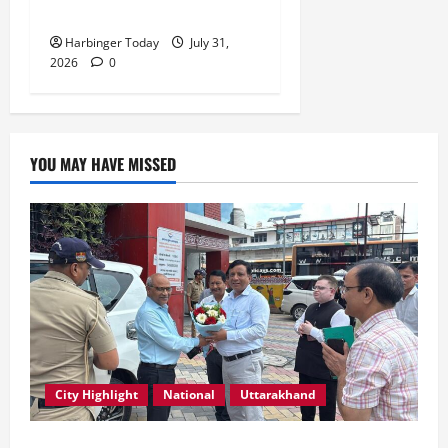
रेशू चौधरी
Harbinger Today
July 31,
2026
0
YOU MAY HAVE MISSED
City Highlight
National
Uttarakhand