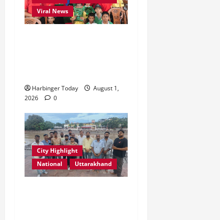
2026
0
Viral News
0
एडिफाई वर्ल्ड स्कूल, देहरादून में
“कल्पना की शक्ति” विषय पर
प्रेरणादायक स्टोरीटेलिंग सत्र
आयोजित
Harbinger Today
August 1,
2026
0
City Highlight
National
Uttarakhand
“उत्तराखंड को नशामुक्त, स्वच्छ
एवं संस्कारित प्रदेश बनाना हम
सभी की सामूहिक जिम्मेदारी है”-