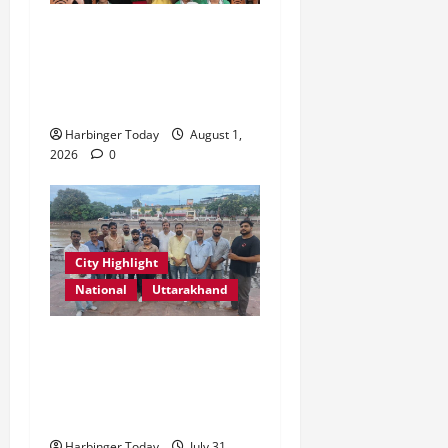
2026
0
एडिफाई वर्ल्ड स्कूल, देहरादून में
0
“कल्पना की शक्ति” विषय पर
प्रेरणादायक स्टोरीटेलिंग सत्र
आयोजित
Harbinger Today
August 1,
2026
0
City Highlight
National
Uttarakhand
“उत्तराखंड को नशामुक्त, स्वच्छ
एवं संस्कारित प्रदेश बनाना हम
सभी की सामूहिक जिम्मेदारी है”-
रेशू चौधरी
Harbinger Today
July 31,