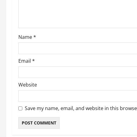
t
i
o
Name
*
n
Email
*
Website
Save my name, email, and website in this browse