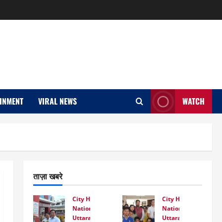
INMENT
VIRAL NEWS
WATCH
ताज़ा खबरे
City Highlight
City Highlight
National
National
Uttarakhand
Uttarakhand