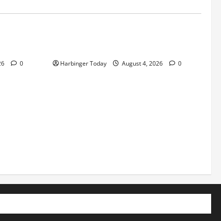
Blog
tion de
Nieuw uitgebrachte Slots met Enorme
RTP’s voor Nederland bij Jack`s Casino
26
0
Harbinger Today
August 4, 2026
0