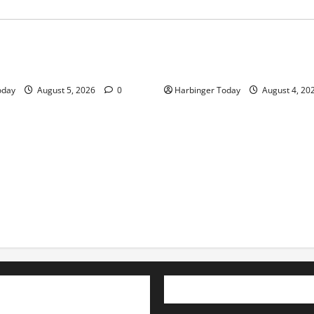
Blog
aligie Perse: Shining Crown
Mafia Casino – Vivez l’Excita
blemi di Viaggio in Italia
Chaque Tour in Belgium
oday
August 5, 2026
0
Harbinger Today
August 4, 20