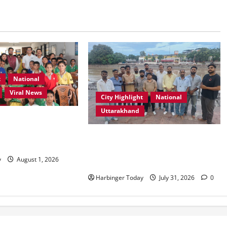
t
National
Viral News
City Highlight
National
Uttarakhand
ूल, देहरादून में “कल्पना
पर प्रेरणादायक
“उत्तराखंड को नशामुक्त, स्वच्छ एवं
्र आयोजित
संस्कारित प्रदेश बनाना हम सभी की
y
August 1, 2026
सामूहिक जिम्मेदारी है”- रेशू चौधरी
Harbinger Today
July 31, 2026
0