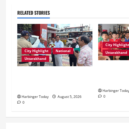
RELATED STORIES
City Highligh
City Highlight
National
Uttarakhand
Uttarakhand
एडिफाई वर्ल्ड स्क
एमडीडीए बोर्ड बैठक में 25 विकास
की शक्ति” विषय 
प्रस्तावों को मिली मंजूरी, देहरादून-मसूरी
स्टोरीटेलिंग सत
के नियोजित विकास को मिलेगी रफ्तार
Harbinger Toda
0
Harbinger Today
August 5, 2026
0