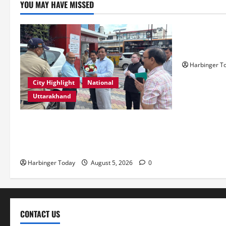
YOU MAY HAVE MISSED
Blog
Resoconto V
Slot e i Pro
Harbinger T
City Highlight
National
Uttarakhand
एमडीडीए बोर्ड बैठक में 25 विकास प्रस्तावों को
मिली मंजूरी, देहरादून-मसूरी के नियोजित विकास
को मिलेगी रफ्तार
Harbinger Today
August 5, 2026
0
CONTACT US