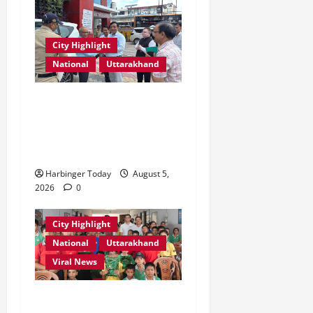
City Highlight
National
Uttarakhand
एमडीडीए बोर्ड बैठक में 25 विकास
प्रस्तावों को मिली मंजूरी,
देहरादून-मसूरी के नियोजित
विकास को मिलेगी रफ्तार
Harbinger Today
August 5,
2026
0
City Highlight
National
Uttarakhand
Viral News
एडिफाई वर्ल्ड स्कूल, देहरादून में