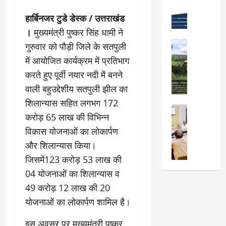
Viral New
रा
को
वों
उ
हार्बिनजर टुडे डेस्क / उत्तराखंड
दू
न
को
त्कृ
न
शा
।
मुख्यमंत्री पुष्कर सिंह धामी ने
मि
ष्ट
में
मु
ली
City Highl
गुरुवार को पौड़ी जिले के सतपुली
प्र
“
क्त
National
मं
में आयोजित कार्यक्रम में प्रतिभाग
द
क
Uttarakh
,
जू
र्श
Viral New
ल्प
करते हुए पूर्वी नयार नदी में बनने
स्व
री
ए
न
ना
च्छ
,
वाली बहुउद्देशीय सतपुली झील का
म
क
की
ए
दे
शिलान्यास सहित लगभग 172
डी
र
श
वं
City Highl
ह
डी
ने
करोड़ 65 लाख की विभिन्न
क्ति
सं
National
रा
ए
वा
Uttarakh
”
स्का
विकास योजनाओं का लोकार्पण
दू
का
Viral New
ले
वि
रि
न
और शिलान्यास किया।
जि
अ
वि
ष
त
-
ला
जिसमें123 करोड़ 53 लाख की
वै
द्या
य
प्र
म
चि
ध
र्थि
04 योजनाओं का शिलान्यास व
प
दे
सू
कि
प्ला
यों
र
श
49 करोड़ 12 लाख की 20
री
त्सा
टिं
को
प्रे
ब
के
योजनाओं का लोकार्पण शामिल है।
ल
ग
छा
र
ना
नि
य
औ
त्र
णा
ना
यो
इस अवसर पर मुख्यमंत्री पुष्कर