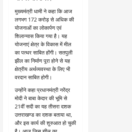
री
र्ट
कॉ
य
प्र
लो
मुख्यमंत्री धामी ने कहा कि आज
July
स्तु
नी
लगभग 172 करोड़ से अधिक की
July
31,
त
ध्व
31,
2026
योजनाओं का लोकार्पण एवं
क
स्त
2026
शिलान्यास किया गया है। यह
र
,
0
0
ने
ब
योजनाएं क्षेत्र के विकास में मील
के
हु
का पत्थर साबित होंगी। सतपुली
डी
मं
झील का निर्माण पूरा होने से यह
ए
जि
म
क्षेत्रीय अर्थव्यवस्था के लिए भी
ला
ने
भ
वरदान साबित होगी।
दि
व
ए
न
उन्होंने कहा प्रधानमंत्री नरेंद्र
नि
सी
मोदी ने बाबा केदार की भूमि से
र्दे
ल
21वीं सदी का यह तीसरा दशक
श
उत्तराखण्ड का दशक बताया था,
July
31,
July
और इस कार्य की शुरुआत हो चुकी
2026
31,
है। आज जिस झील का