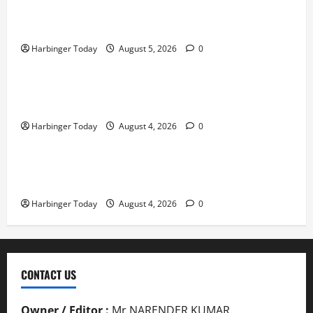
Resoconto Valigie Perse: Shining Crown Slot e i
Problemi di Viaggio in Italia
Harbinger Today
August 5, 2026
0
Blog
Mafia Casino – Vivez l’Excitation de Chaque Tour in
Belgium
Harbinger Today
August 4, 2026
0
Blog
Nieuw uitgebrachte Slots met Enorme RTP’s voor
Nederland bij Jack`s Casino
Harbinger Today
August 4, 2026
0
CONTACT US
Owner / Editor :
Mr.NARENDER KUMAR