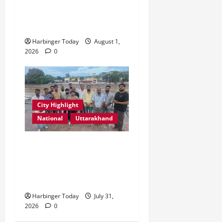
“कल्पना की शक्ति” विषय पर
प्रेरणादायक स्टोरीटेलिंग सत्र
आयोजित
Harbinger Today
August 1,
2026
0
City Highlight
National
Uttarakhand
“उत्तराखंड को नशामुक्त, स्वच्छ
एवं संस्कारित प्रदेश बनाना हम
सभी की सामूहिक जिम्मेदारी है”-
रेशू चौधरी
Harbinger Today
July 31,
2026
0