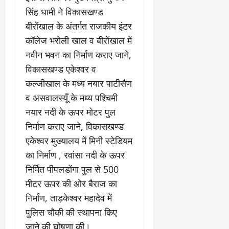
के
र
वृ
दा
ह
जि
घ
सिंह धामी ने विकासखण्ड
नि
त्ति
य
म
त
ट
र्मा
दे
बीरोंखाल के अंतर्गत राजकीय इंटर
क
स
वि
ते
ण
र
स्टो
भी
का
कॉलेज भरोली खाल व बीरोंखाल में
रा
प
हा
री
की
स
नवीन भवन का निर्माण कराए जाने,
ज
र
दे
टे
सा
को
स्व
ब
विकासखण्ड एकेश्वर व
ह
लिं
मू
मि
के
ड़ा
रा
ग
हि
कल्जीखाल के मध्य नयार पाटीसैण
ले
का
ए
दू
स
क
गी
व असवालस्यूँ के मध्य पश्चिमी
र
क्श
न
त्र
जि
र
नयार नदी के ऊपर मोटर पुल
णों
न
का
आ
म्मे
फ्ता
की
,
ए
निर्माण कराए जाने, विकासखण्ड
यो
दा
र
जां
4
स
जि
री
एकेश्वर मुख्यालय में मिनी स्टेडियम
च
बी
बी
त
है
का निर्माण , रवांसा नदी के ऊपर
August
क
घा
ए
”
5,
र
निर्मित पीपलडोंगा पुल से 500
की
स
-
August
2026
वि
अ
वि
मीटर ऊपर की ओर बैराज का
रे
1,
स्तृ
न
श्व
0
शू
2026
निर्माण, ताड़केश्वर महादेव में
त
धि
वि
चौ
पुलिस चौकी की स्थापना किए
रि
कृ
0
द्या
ध
पो
त
जाने की घोषणा की।
ल