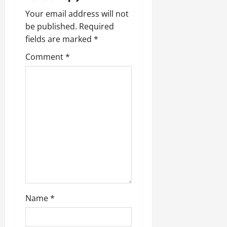
i
Your email address will not
be published.
Required
g
fields are marked
*
a
Comment
*
t
i
o
n
Name
*