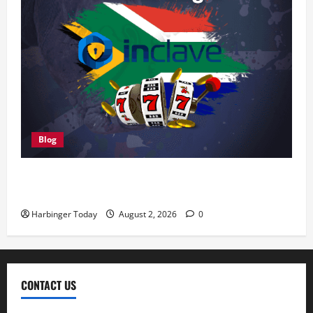
Blog
We tested Customer Support at Casino Prestige in
Five Attempts Here’s Our Rating
Harbinger Today
August 2, 2026
0
CONTACT US