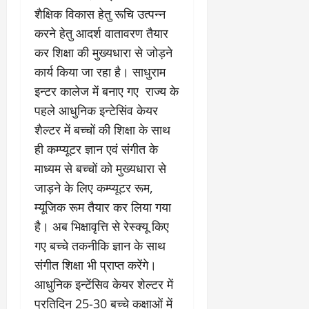
री
र्ट
कॉ
य
शैक्षिक विकास हेतु रूचि उत्पन्न
प्र
लो
करने हेतु आदर्श वातावरण तैयार
July
स्तु
नी
July
31,
कर शिक्षा की मुख्यधारा से जोड़ने
त
ध्व
31,
2026
क
स्त
कार्य किया जा रहा है। साधुराम
2026
र
,
0
इन्टर कालेज में बनाए गए राज्य के
0
ने
ब
पहले आधुनिक इन्टेसिंव केयर
के
हु
शैल्टर में बच्चों की शिक्षा के साथ
डी
मं
ए
जि
ही कम्प्यूटर ज्ञान एवं संगीत के
म
ला
माध्यम से बच्चों को मुख्यधारा से
ने
भ
जाड़ने के लिए कम्प्यूटर रूम,
दि
व
ए
म्यूजिक रूम तैयार कर लिया गया
न
नि
सी
है। अब भिक्षावृत्ति से रेस्क्यू किए
र्दे
ल
गए बच्चे तकनीकि ज्ञान के साथ
श
संगीत शिक्षा भी प्राप्त करेंगे।
July
आधुनिक इन्टेंसिव केयर शेल्टर में
31,
July
2026
31,
प्रतिदिन 25-30 बच्चे कक्षाओं में