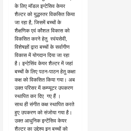
के
र
वृ
दा
ह
जि
के लिए मॉडल इन्टेसिव केयर
घ
नि
त्ति
य
म
त
ट
र्मा
दे
शैल्टर को युद्धस्तर विकसित किया
क
स
वि
ते
ण
र
स्टो
भी
जा रहा है, जिसमें बच्चों के
का
रा
प
हा
री
की
स
शैक्षणिक एवं कौशल विकास को
ज
र
दे
टे
सा
को
स्व
विकसित करने हेतु स्वंयसेवी,
ब
ह
लिं
मू
मि
के
ड़ा
रा
विशेषज्ञों द्वारा बच्चों के सर्वागीण
ग
हि
ले
का
ए
दू
स
क
विकास में योगदान दिया जा रहा
गी
र
क्श
न
त्र
जि
र
है। इन्टेसिंव केयर शैल्टर में जहां
णों
न
का
आ
म्मे
फ्ता
की
,
बच्चों के लिए पठन-पाठन हेतु कक्षा
ए
यो
दा
र
जां
4
स
जि
कक्ष को विकसित किया गया। अब
री
च
बी
बी
त
है
उक्त परिसर में कम्प्यूटर उपकरण
August
क
घा
ए
”
5,
स्थापित कर दिए गए हैं ।
र
की
स
-
August
2026
वि
अ
वि
साथ ही संगीत कक्ष स्थापित करते
रे
1,
स्तृ
न
श्व
0
शू
2026
हुए उपकरण को संजोया गया है।
त
धि
वि
चौ
उक्त आधुनिक इन्टेंसिव केयर
रि
कृ
0
द्या
ध
पो
शैल्टर का उद्देश्य इन बच्चों को
त
ल