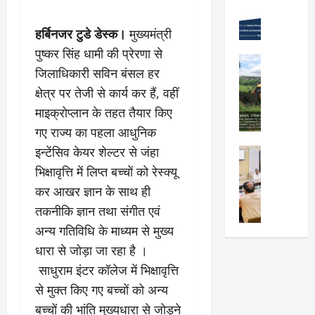
Viral New
रा
को
वों
उ
दू
न
को
हर्बिनजर टुडे डेस्क।
मुख्यमंत्री
त्कृ
न
शा
मि
पुष्कर सिंह धामी की प्रेरणा से
ष्ट
में
मु
ली
City Highl
प्र
“
जिलाधिकारी सविन बंसल हर
क्त
National
मं
द
क
Uttarakh
,
जू
क्षेत्र पर तेजी से कार्य कर हैं, वहीं
र्श
Viral New
ल्प
स्व
री
माइक्रोप्लान के तहत तैयार किए
ए
न
ना
च्छ
,
म
क
गए राज्य का पहला आधुनिक
की
ए
दे
डी
र
श
वं
इन्टेंसिव केयर शेल्टर से जंहा
City Highl
ह
डी
ने
क्ति
सं
National
रा
भिक्षावृत्ति में लिप्त बच्चों को रेस्क्यू
ए
वा
Uttarakh
”
स्का
दू
कर आखर ज्ञान के साथ ही
का
Viral New
ले
वि
रि
न
जि
अ
वि
तकनीकि ज्ञान तथा संगीत एवं
ष
त
-
ला
वै
द्या
य
प्र
अन्य गतिविधि के माध्यम से मुख्य
म
चि
ध
र्थि
प
दे
सू
धारा से जोड़ा जा रहा है ।
कि
प्ला
यों
र
श
री
त्सा
टिं
साधुराम इंटर कॉलेज में भिक्षावृत्ति
को
प्रे
ब
के
ल
ग
छा
र
से मुक्त किए गए बच्चों को अन्य
ना
नि
य
औ
त्र
णा
ना
यो
बच्चों की भांति मुख्यधारा से जोड़ने