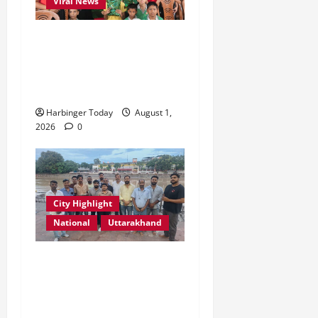
Viral News
एडिफाई वर्ल्ड स्कूल, देहरादून में
“कल्पना की शक्ति” विषय पर
प्रेरणादायक स्टोरीटेलिंग सत्र
आयोजित
Harbinger Today
August 1,
2026
0
City Highlight
National
Uttarakhand
“उत्तराखंड को नशामुक्त, स्वच्छ
एवं संस्कारित प्रदेश बनाना हम
सभी की सामूहिक जिम्मेदारी है”-
रेशू चौधरी