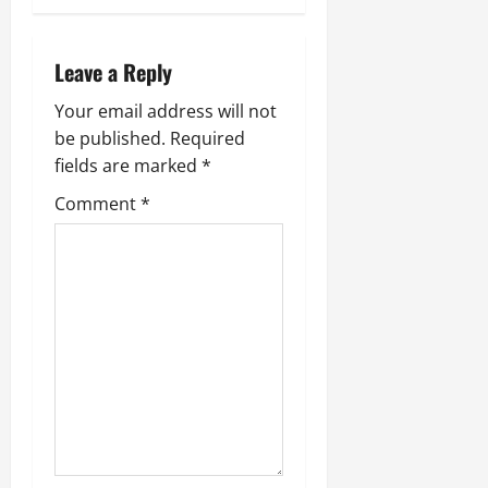
v
i
Leave a Reply
g
Your email address will not
be published.
Required
a
fields are marked
*
t
Comment
*
i
o
n