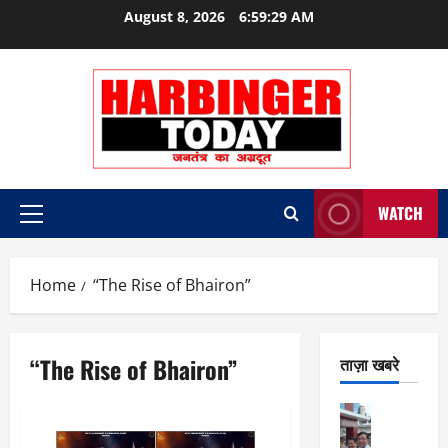
Skip
August 8, 2026
6:59:29 AM
to
content
WATCH
Primary
Menu
Home
“The Rise of Bhairon”
“The Rise of Bhairon”
ताज़ा खबरे
City Highl
National