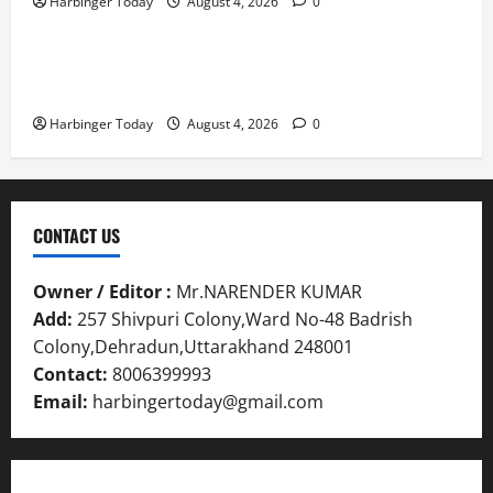
Harbinger Today
August 4, 2026
0
स्तु
Blog
नी
July
31,
त
ध्व
31,
2026
क
स्त
2026
Nieuw uitgebrachte Slots met Enorme RTP’s voor
र
,
0
Nederland bij Jack`s Casino
0
ने
ब
Harbinger Today
August 4, 2026
0
के
हु
डी
मं
ए
जि
म
ला
ने
भ
CONTACT US
दि
व
ए
न
Owner / Editor :
Mr.NARENDER KUMAR
नि
सी
Add:
257 Shivpuri Colony,Ward No-48 Badrish
र्दे
ल
श
Colony,Dehradun,Uttarakhand 248001
Contact:
8006399993
July
31,
July
Email:
harbingertoday@gmail.com
2026
31,
2026
0
0