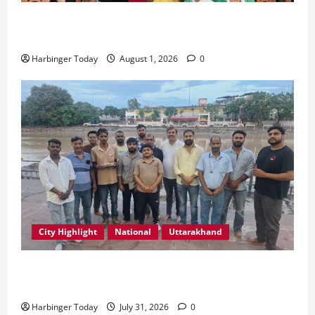
एडिफाई वर्ल्ड स्कूल, देहरादून में “कल्पना की शक्ति” विषय पर
प्रेरणादायक स्टोरीटेलिंग सत्र आयोजित
Harbinger Today
August 1, 2026
0
City Highlight
National
Uttarakhand
“उत्तराखंड को नशामुक्त, स्वच्छ एवं संस्कारित प्रदेश बनाना हम
सभी की सामूहिक जिम्मेदारी है”- रेशू चौधरी
Harbinger Today
July 31, 2026
0