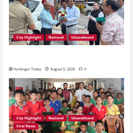
City Highlight
National
Uttarakhand
एमडीडीए बोर्ड बैठक में 25 विकास प्रस्तावों को मिली मंजूरी,
देहरादून-मसूरी के नियोजित विकास को मिलेगी रफ्तार
Harbinger Today
August 5, 2026
0
City Highlight
National
Uttarakhand
Viral News