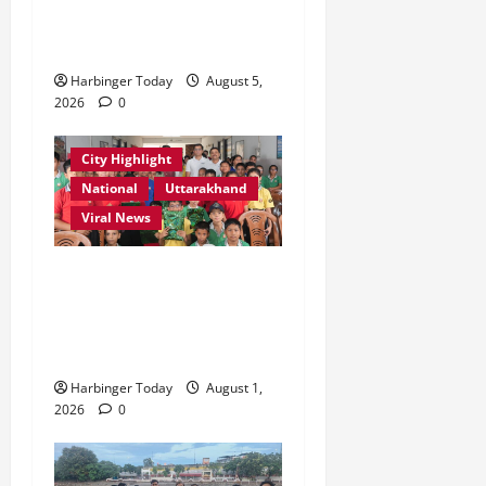
2026
देहरादून-मसूरी के नियोजित
0
0
विकास को मिलेगी रफ्तार
Harbinger Today
August 5,
2026
0
City Highlight
National
Uttarakhand
Viral News
एडिफाई वर्ल्ड स्कूल, देहरादून में
“कल्पना की शक्ति” विषय पर
प्रेरणादायक स्टोरीटेलिंग सत्र
आयोजित
Harbinger Today
August 1,
2026
0