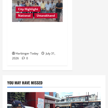
City Highlight
National
Uttarakhand
“उत्तराखंड को नशामुक्त, स्वच्छ
एवं संस्कारित प्रदेश बनाना हम
सभी की सामूहिक जिम्मेदारी है”-
रेशू चौधरी
Harbinger Today
July 31,
2026
0
YOU MAY HAVE MISSED