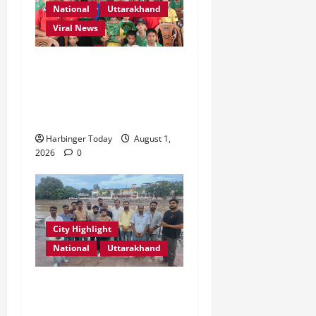
2026
National
Uttarakhand
0
Viral News
0
एडिफाई वर्ल्ड स्कूल, देहरादून में
“कल्पना की शक्ति” विषय पर
प्रेरणादायक स्टोरीटेलिंग सत्र
आयोजित
Harbinger Today
August 1,
2026
0
City Highlight
National
Uttarakhand
“उत्तराखंड को नशामुक्त, स्वच्छ
एवं संस्कारित प्रदेश बनाना हम