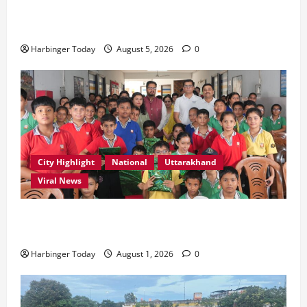
एमडीडीए बोर्ड बैठक में 25 विकास प्रस्तावों को मिली मंजूरी,
देहरादून-मसूरी के नियोजित विकास को मिलेगी रफ्तार
Harbinger Today
August 5, 2026
0
City Highlight
National
Uttarakhand
Viral News
एडिफाई वर्ल्ड स्कूल, देहरादून में “कल्पना की शक्ति” विषय पर
प्रेरणादायक स्टोरीटेलिंग सत्र आयोजित
Harbinger Today
August 1, 2026
0