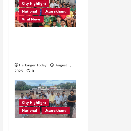
2026
City Highlight
0
National
Uttarakhand
0
Viral News
एडिफाई वर्ल्ड स्कूल, देहरादून में
“कल्पना की शक्ति” विषय पर
प्रेरणादायक स्टोरीटेलिंग सत्र
आयोजित
Harbinger Today
August 1,
2026
0
City Highlight
National
Uttarakhand
“उत्तराखंड को नशामुक्त, स्वच्छ