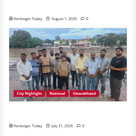
एडिफाई वर्ल्ड स्कूल, देहरादून में “कल्पना की शक्ति” विषय पर
प्रेरणादायक स्टोरीटेलिंग सत्र आयोजित
Harbinger Today
August 1, 2026
0
City Highlight
National
Uttarakhand
“उत्तराखंड को नशामुक्त, स्वच्छ एवं संस्कारित प्रदेश बनाना हम
सभी की सामूहिक जिम्मेदारी है”- रेशू चौधरी
Harbinger Today
July 31, 2026
0