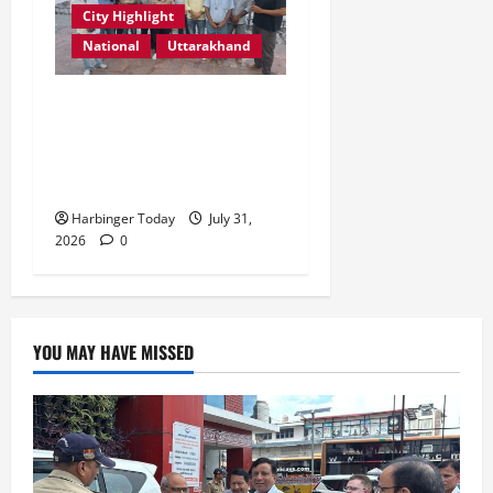
City Highlight
National
Uttarakhand
“उत्तराखंड को नशामुक्त, स्वच्छ
एवं संस्कारित प्रदेश बनाना हम
सभी की सामूहिक जिम्मेदारी है”-
रेशू चौधरी
Harbinger Today
July 31,
2026
0
YOU MAY HAVE MISSED