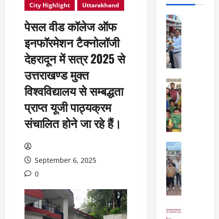
City Highlight
Uttarakhand
City Highl
पेसल वीड कॉलेज ऑफ
National
Uttarakh
इनफॉरमेशन टैक्नोलॉजी
ए
देहरादून में सत्र 2025 से
म
डी
उत्तराखण्ड मुक्त
डी
City Highl
विश्वविद्यालय से सम्बद्धता
ए
National
बो
Uttarakh
प्राप्त यूजी पाठ्यक्रम
Viral New
र्ड
संचालित होने जा रहे हैं।
ए
बै
डि
ठ
फा
क
City Highl
ई
में
National
September 6, 2025
व
Uttarakh
2
र्ल्ड
0
“
5
स्कू
उ
वि
ल
त्त
का
,
रा
स
City Highl
दे
खं
National