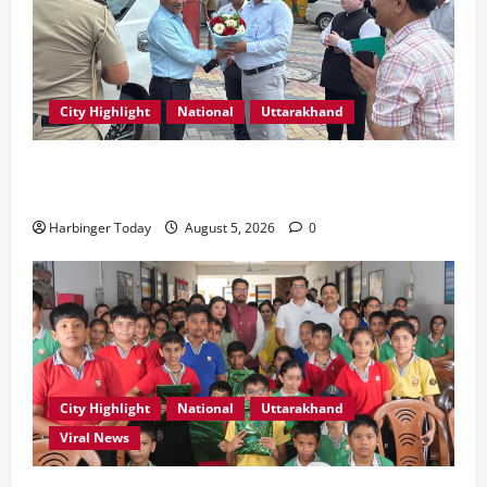
City Highlight
National
Uttarakhand
एमडीडीए बोर्ड बैठक में 25 विकास प्रस्तावों को मिली मंजूरी,
देहरादून-मसूरी के नियोजित विकास को मिलेगी रफ्तार
Harbinger Today
August 5, 2026
0
City Highlight
National
Uttarakhand
Viral News