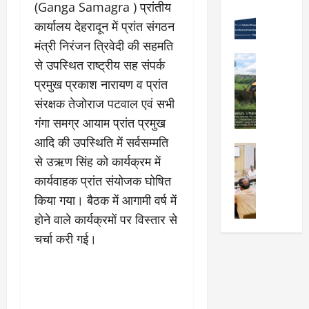
(Ganga Samagra ) प्रांतीय
Viral New
रा
को
वों
उ
कार्यालय देहरादून में प्रांत संगठन
दू
न
को
त्कृ
न
शा
मि
मंत्री निरंजन त्रिवेदी की सहमति
ष्ट
में
मु
ली
City Highl
से उपस्थित राष्ट्रीय सह संपर्क
प्र
“
क्त
National
मं
प्रमुख प्रकाश नारायण व प्रांत
द
क
Uttarakh
,
जू
र्श
Viral New
ल्प
स्व
संरक्षक तेजोराज पटवाल एवं सभी
री
ए
न
ना
च्छ
,
गंगा समग्र आयाम प्रांत प्रमुख
म
क
की
ए
दे
आदि की उपस्थिति में सर्वसम्मति
डी
र
श
वं
City Highl
ह
डी
ने
से उऋण सिंह को कार्यक्रम में
क्ति
सं
National
रा
ए
वा
Uttarakh
”
स्का
कार्यवाहक प्रांत संयोजक घोषित
दू
का
Viral New
ले
वि
रि
न
किया गया। बैठक में आगामी वर्ष में
जि
अ
वि
ष
त
-
ला
होने वाले कार्यक्रमों पर विस्तार से
वै
द्या
य
प्र
म
चि
ध
र्थि
चर्चा करी गई।
प
दे
सू
कि
प्ला
यों
र
श
री
त्सा
टिं
को
प्रे
ब
के
ल
ग
छा
र
ना
नि
य
औ
त्र
णा
ना
यो