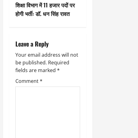
t
री
र्ट
शिक्षा विभाग में 11 हजार पदों पर
कॉ
य
प्र
लो
n
होगी भर्तीः डॉ. धन सिंह रावत
July
स्तु
नी
July
31,
त
a
ध्व
31,
2026
क
स्त
2026
v
र
,
0
Leave a Reply
0
ने
ब
i
के
हु
Your email address will not
डी
मं
be published.
Required
g
ए
जि
fields are marked
*
म
ला
a
ने
भ
Comment
*
दि
व
t
ए
न
नि
सी
i
र्दे
ल
श
o
July
31,
July
n
2026
31,