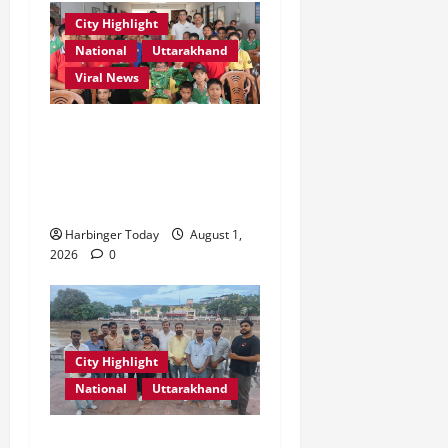
City Highlight
National
Uttarakhand
Viral News
एडिफाई वर्ल्ड स्कूल, देहरादून में
“कल्पना की शक्ति” विषय पर
प्रेरणादायक स्टोरीटेलिंग सत्र
आयोजित
Harbinger Today
August 1,
2026
0
City Highlight
National
Uttarakhand
“उत्तराखंड को नशामुक्त, स्वच्छ