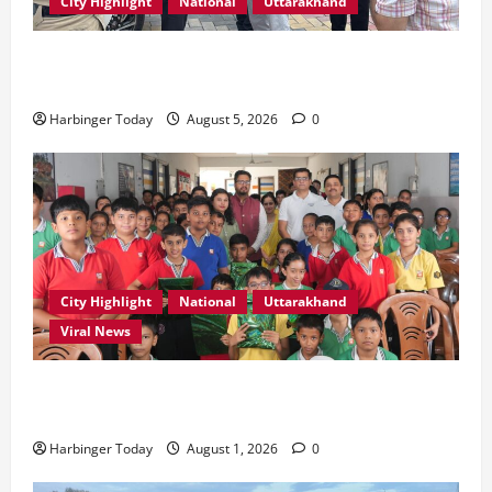
City Highlight
National
Uttarakhand
एमडीडीए बोर्ड बैठक में 25 विकास प्रस्तावों को मिली मंजूरी,
देहरादून-मसूरी के नियोजित विकास को मिलेगी रफ्तार
Harbinger Today
August 5, 2026
0
City Highlight
National
Uttarakhand
Viral News
एडिफाई वर्ल्ड स्कूल, देहरादून में “कल्पना की शक्ति” विषय पर
प्रेरणादायक स्टोरीटेलिंग सत्र आयोजित
Harbinger Today
August 1, 2026
0