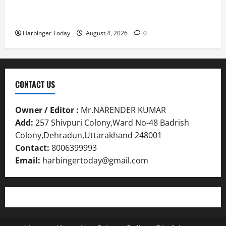
Nieuw uitgebrachte Slots met Enorme RTP’s voor
Nederland bij Jack`s Casino
Harbinger Today
August 4, 2026
0
CONTACT US
Owner / Editor :
Mr.NARENDER KUMAR
Add:
257 Shivpuri Colony,Ward No-48 Badrish
Colony,Dehradun,Uttarakhand 248001
Contact:
8006399993
Email:
harbingertoday@gmail.com