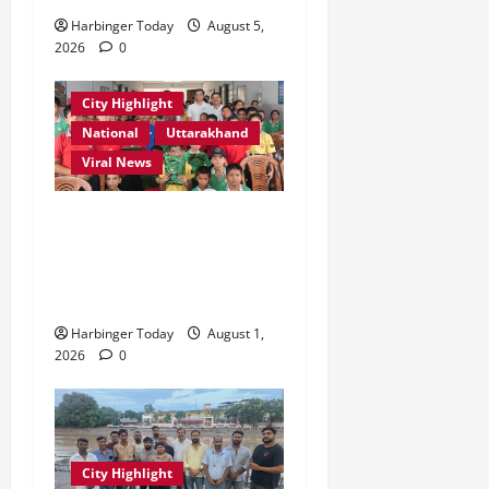
2026
0
Harbinger Today
August 5,
0
2026
0
City Highlight
National
Uttarakhand
Viral News
एडिफाई वर्ल्ड स्कूल, देहरादून में
“कल्पना की शक्ति” विषय पर
प्रेरणादायक स्टोरीटेलिंग सत्र
आयोजित
Harbinger Today
August 1,
2026
0
City Highlight