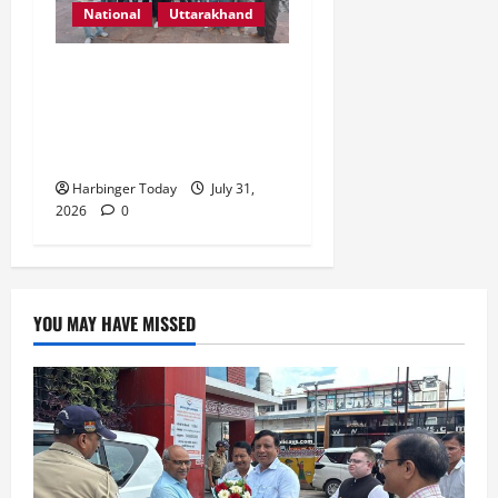
National
Uttarakhand
“उत्तराखंड को नशामुक्त, स्वच्छ
एवं संस्कारित प्रदेश बनाना हम
सभी की सामूहिक जिम्मेदारी है”-
रेशू चौधरी
Harbinger Today
July 31,
2026
0
YOU MAY HAVE MISSED