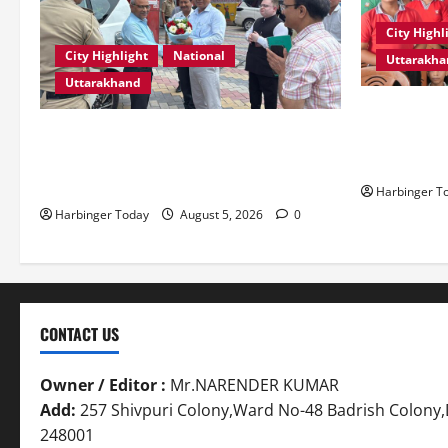
City Highl
City Highlight
National
Uttarakh
Uttarakhand
एडिफाई वर्ल्ड 
एमडीडीए बोर्ड बैठक में 25 विकास प्रस्तावों को
शक्ति” विषय प
मिली मंजूरी, देहरादून-मसूरी के नियोजित विकास
आयोजित
को मिलेगी रफ्तार
Harbinger T
Harbinger Today
August 5, 2026
0
CONTACT US
Owner / Editor :
Mr.NARENDER KUMAR
Add:
257 Shivpuri Colony,Ward No-48 Badrish Colon
248001