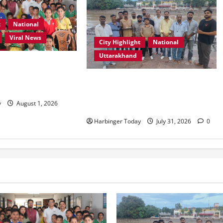
t
National
Viral News
City Highlight
National
Uttarakhand
ूल, देहरादून में “कल्पना
पर प्रेरणादायक
“उत्तराखंड को नशामुक्त, स्वच्छ एवं
्र आयोजित
संस्कारित प्रदेश बनाना हम सभी की
y
August 1, 2026
सामूहिक जिम्मेदारी है”- रेशू चौधरी
Harbinger Today
July 31, 2026
0