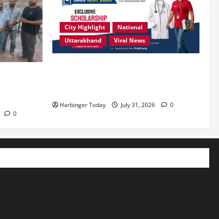
City Highlight
National
Uttarakhand
Viral News
उत्कृष्ट प्रदर्शन करने वाले विद्यार्थियों को
ं संस्कारित
छात्रवृत्ति दे रहा देहरादून का एसबीएस
िम्मेदारी है”-
विश्वविद्यालय
Harbinger Today
July 31, 2026
0
0