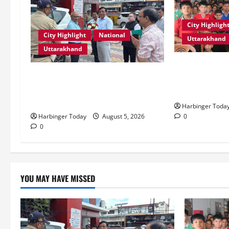
City Highligh
City Highlight
National
Uttarakhand
Uttarakhand
एडिफाई वर्ल्ड स्क
एमडीडीए बोर्ड बैठक में 25 विकास
की शक्ति” विषय 
प्रस्तावों को मिली मंजूरी, देहरादून-मसूरी
स्टोरीटेलिंग सत
के नियोजित विकास को मिलेगी रफ्तार
Harbinger Toda
0
Harbinger Today
August 5, 2026
0
YOU MAY HAVE MISSED