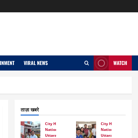
INMENT
VIRAL NEWS
WATCH
ताज़ा खबरे
City Highlight
City Highlight
National
National
Uttarakhand
Uttarakhand