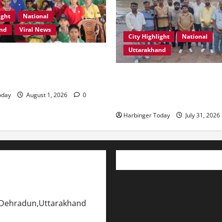
ight
National
and
Viral News
City Highlight
National
Uttarakhand
स्कूल, देहरादून में “कल्पना की
र प्रेरणादायक स्टोरीटेलिंग सत्र
“उत्तराखंड को नशामुक्त, स्वच्छ एव
प्रदेश बनाना हम सभी की सामूहिक ज
oday
August 1, 2026
0
रेशू चौधरी
Harbinger Today
July 31, 2026
y,Dehradun,Uttarakhand