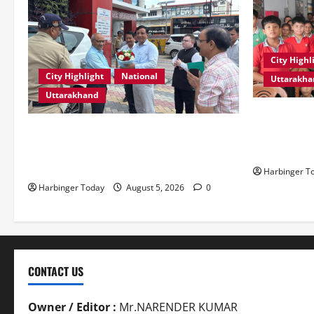
City Highl
City Highlight
National
Uttarakh
Uttarakhand
एडिफाई वर्ल्ड 
एमडीडीए बोर्ड बैठक में 25 विकास प्रस्तावों को
शक्ति” विषय प
मिली मंजूरी, देहरादून-मसूरी के नियोजित विकास
आयोजित
को मिलेगी रफ्तार
Harbinger T
Harbinger Today
August 5, 2026
0
CONTACT US
Owner / Editor :
Mr.NARENDER KUMAR