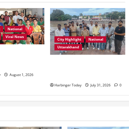
t
National
Viral News
City Highlight
National
Uttarakhand
ूल, देहरादून में “कल्पना
पर प्रेरणादायक
“उत्तराखंड को नशामुक्त, स्वच्छ एवं
्र आयोजित
संस्कारित प्रदेश बनाना हम सभी की
y
August 1, 2026
सामूहिक जिम्मेदारी है”- रेशू चौधरी
Harbinger Today
July 31, 2026
0