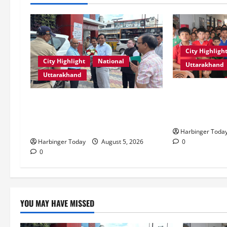
City Highligh
City Highlight
National
Uttarakhand
Uttarakhand
एडिफाई वर्ल्ड स्क
एमडीडीए बोर्ड बैठक में 25 विकास
की शक्ति” विषय 
प्रस्तावों को मिली मंजूरी, देहरादून-मसूरी
स्टोरीटेलिंग सत
के नियोजित विकास को मिलेगी रफ्तार
Harbinger Toda
0
Harbinger Today
August 5, 2026
0
YOU MAY HAVE MISSED