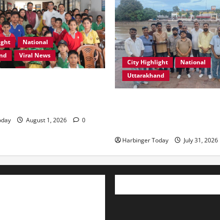
ight
National
and
Viral News
City Highlight
National
Uttarakhand
स्कूल, देहरादून में “कल्पना की
र प्रेरणादायक स्टोरीटेलिंग सत्र
“उत्तराखंड को नशामुक्त, स्वच्छ एव
प्रदेश बनाना हम सभी की सामूहिक ज
oday
August 1, 2026
0
रेशू चौधरी
Harbinger Today
July 31, 2026