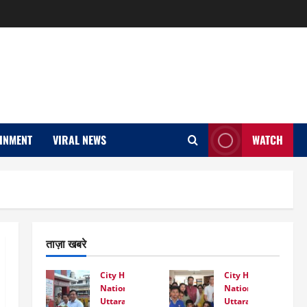
INMENT
VIRAL NEWS
WATCH
ताज़ा खबरे
City Highlight
City Highlight
National
National
Uttarakhand
Uttarakhand