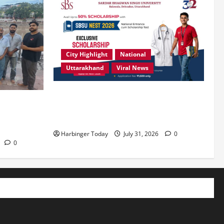
City Highlight
National
Uttarakhand
Viral News
उत्कृष्ट प्रदर्शन करने वाले विद्यार्थियों को
ं संस्कारित
छात्रवृत्ति दे रहा देहरादून का एसबीएस
िम्मेदारी है”-
विश्वविद्यालय
Harbinger Today
July 31, 2026
0
0