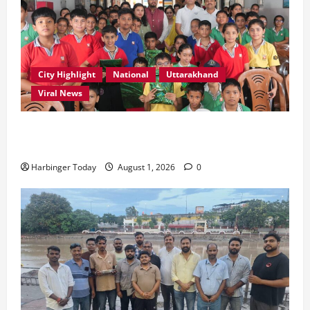
City Highlight
National
Uttarakhand
Viral News
एडिफाई वर्ल्ड स्कूल, देहरादून में “कल्पना की शक्ति” विषय पर
प्रेरणादायक स्टोरीटेलिंग सत्र आयोजित
Harbinger Today
August 1, 2026
0