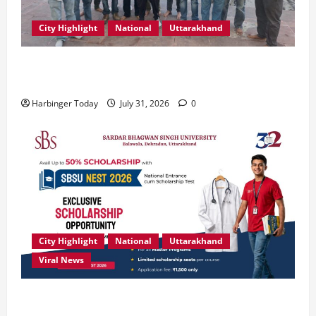
City Highlight
National
Uttarakhand
“उत्तराखंड को नशामुक्त, स्वच्छ एवं संस्कारित प्रदेश बनाना हम
सभी की सामूहिक जिम्मेदारी है”- रेशू चौधरी
Harbinger Today
July 31, 2026
0
City Highlight
National
Uttarakhand
Viral News
उत्कृष्ट प्रदर्शन करने वाले विद्यार्थियों को छात्रवृत्ति दे रहा
देहरादून का एसबीएस विश्वविद्यालय