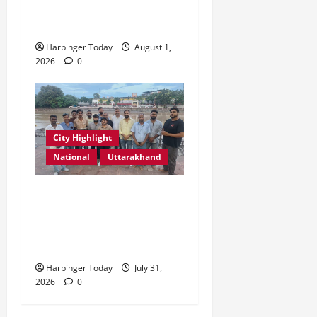
प्रेरणादायक स्टोरीटेलिंग सत्र
0
आयोजित
Harbinger Today
August 1,
2026
0
City Highlight
National
Uttarakhand
“उत्तराखंड को नशामुक्त, स्वच्छ
एवं संस्कारित प्रदेश बनाना हम
सभी की सामूहिक जिम्मेदारी है”-
रेशू चौधरी
Harbinger Today
July 31,
2026
0