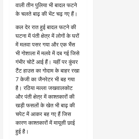
के
र
वृ
दा
ह
जि
वाली तीन पुलिया भी बादल फटने
घ
नि
त्ति
य
म
त
के चलते बाढ़ की भेंट चढ़ गए हैं।
ट
र्मा
दे
क
स
वि
ते
ण
र
स्टो
भी
का
कल देर रात हुई बादल फटने की
रा
प
हा
री
की
स
ज
र
दे
घटना में पंती क्षेत्र में लोगों के घरों
टे
सा
को
स्व
ब
ह
लिं
मू
में मलवा पसर गया और एक भैंस
मि
के
ड़ा
रा
ग
हि
ले
भी गोशाला में मलवे में दब गई जिसे
का
ए
दू
स
क
गी
र
गंभीर चोटें आई हैं। यहीं पर कुंवर
क्श
न
त्र
जि
र
णों
न
का
टैंट हाउस का गोदाम के बाहर रखा
आ
म्मे
फ्ता
की
,
ए
यो
दा
7 केजी का जैनरेटर भी बह गया
र
जां
4
स
जि
री
है। रठिया मल्ला जखवालकोट
च
बी
बी
त
है
August
क
घा
और पंती क्षेत्र में काश्तकारों की
ए
”
5,
र
की
स
खड़ी फसलों के खेत भी बाढ़ की
-
August
2026
वि
अ
वि
रे
1,
चपेट में आकर बह गए हैं जिस
स्तृ
न
श्व
0
शू
2026
कारण काश्तकारों में मायूसी छाई
त
धि
वि
चौ
रि
कृ
0
द्या
हुई है।
ध
पो
त
ल