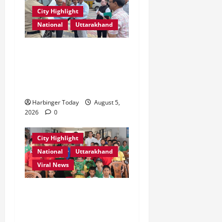
City Highlight
National
Uttarakhand
एमडीडीए बोर्ड बैठक में 25 विकास
प्रस्तावों को मिली मंजूरी,
देहरादून-मसूरी के नियोजित
विकास को मिलेगी रफ्तार
Harbinger Today
August 5,
2026
0
City Highlight
National
Uttarakhand
Viral News
एडिफाई वर्ल्ड स्कूल, देहरादून में
“कल्पना की शक्ति” विषय पर
प्रेरणादायक स्टोरीटेलिंग सत्र