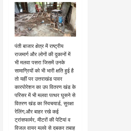
री
र्ट
कॉ
य
प्र
लो
July
स्तु
नी
July
31,
त
ध्व
31,
2026
क
स्त
2026
र
,
0
0
ने
ब
पंती बाजार क्षेत्र में राष्ट्रीय
के
हु
राजमार्ग और लोगों की दुकानों में
डी
मं
ए
भी मलवा पसरा जिसमें उनके
जि
म
ला
सामाग्रियों को भी भारी क्षति हुई है
ने
भ
तो यहीं पर उत्तराखंड पावर
दि
व
कारपोरेशन का उप वितरण खंड के
ए
न
नि
सी
परिसर में भी मलवा पत्थर घुसने से
र्दे
ल
वितरण खंड का स्विचयार्ड, सुरक्षा
श
रेलिंग,और बाहर रखे कई
July
ट्रांसफार्मर, मीटरों की पेटियां व
31,
July
2026
31,
विजल वायर मलवे से दबकर तबाह