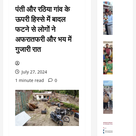
City Highl
पंती और रठिया गांव के
National
Uttarakh
ऊपरी हिस्से में बादल
ए
फटने से लोगों ने
म
डी
अफरातफरी और भय में
डी
City Highl
गुजारी रात
ए
National
बो
Uttarakh
Viral New
र्ड
ए
बै
July 27, 2024
डि
ठ
फा
1 minute read
0
क
City Highl
ई
में
National
व
Uttarakh
2
र्ल्ड
“
5
स्कू
उ
वि
ल
त्त
का
,
रा
स
City Highl
दे
खं
प्र
National
ह
ड
Uttarakh
स्ता