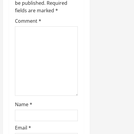
be published.
Required
t
fields are marked
*
i
Comment
*
o
n
Name
*
Email
*