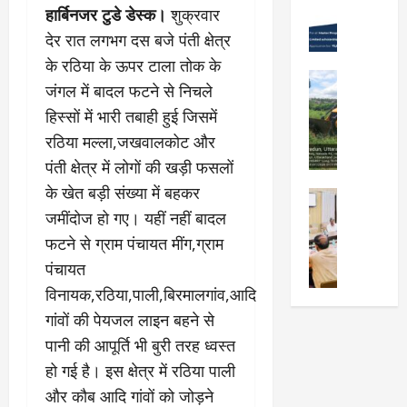
Viral New
हार्बिनजर टुडे डेस्क।
शुक्रवार
रा
को
वों
उ
दू
न
को
देर रात लगभग दस बजे पंती क्षेत्र
त्कृ
न
शा
मि
के रठिया के ऊपर टाला तोक के
ष्ट
में
मु
ली
City Highl
जंगल में बादल फटने से निचले
प्र
“
क्त
National
मं
द
क
Uttarakh
,
हिस्सों में भारी तबाही हुई जिसमें
जू
र्श
Viral New
ल्प
स्व
री
रठिया मल्ला,जखवालकोट और
ए
न
ना
च्छ
,
पंती क्षेत्र में लोगों की खड़ी फसलों
म
क
की
ए
दे
डी
र
के खेत बड़ी संख्या में बहकर
श
वं
City Highl
ह
डी
ने
क्ति
सं
National
जमींदोज हो गए। यहीं नहीं बादल
रा
ए
वा
Uttarakh
”
स्का
दू
फटने से ग्राम पंचायत मींग,ग्राम
का
Viral New
ले
वि
रि
न
जि
पंचायत
अ
वि
ष
त
-
ला
वै
द्या
विनायक,रठिया,पाली,बिरमालगांव,आदि
य
प्र
म
चि
ध
र्थि
प
दे
सू
गांवों की पेयजल लाइन बहने से
कि
प्ला
यों
र
श
री
पानी की आपूर्ति भी बुरी तरह ध्वस्त
त्सा
टिं
को
प्रे
ब
के
ल
ग
हो गई है। इस क्षेत्र में रठिया पाली
छा
र
ना
नि
य
औ
त्र
णा
ना
और कौब आदि गांवों को जोड़ने
यो