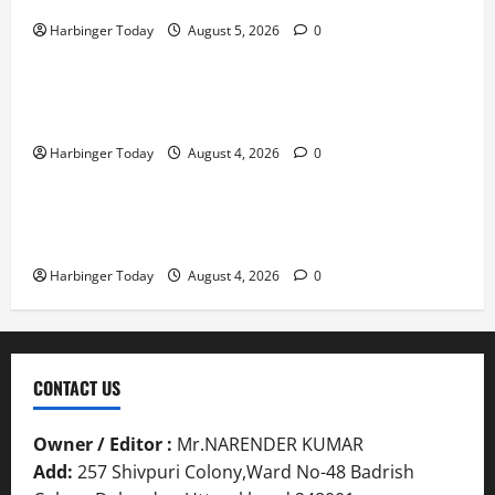
Harbinger Today
August 5, 2026
0
Blog
Mafia Casino – Vivez l’Excitation de Chaque Tour in
Belgium
Harbinger Today
August 4, 2026
0
Blog
Nieuw uitgebrachte Slots met Enorme RTP’s voor
Nederland bij Jack`s Casino
Harbinger Today
August 4, 2026
0
CONTACT US
Owner / Editor :
Mr.NARENDER KUMAR
Add:
257 Shivpuri Colony,Ward No-48 Badrish