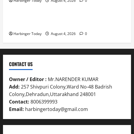
Harbinger Today
August 4, 2026
0
स्तु
Blog
नी
July
31,
त
ध्व
31,
2026
क
स्त
2026
Nieuw uitgebrachte Slots met Enorme RTP’s voor
र
,
0
Nederland bij Jack`s Casino
0
ने
ब
Harbinger Today
August 4, 2026
0
के
हु
डी
मं
ए
जि
म
ला
ने
भ
CONTACT US
दि
व
ए
न
Owner / Editor :
Mr.NARENDER KUMAR
नि
सी
Add:
257 Shivpuri Colony,Ward No-48 Badrish
र्दे
ल
श
Colony,Dehradun,Uttarakhand 248001
Contact:
8006399993
July
31,
July
Email:
harbingertoday@gmail.com
2026
31,
2026
0
0