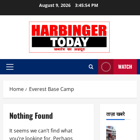
Skip
August 9, 2026
3:45:55 PM
to
content
WATCH
Primary
Menu
Home
Everest Base Camp
Nothing Found
ताज़ा खबरे
City Highl
It seems we can’t find what
National
you’re looking for. Perhaps