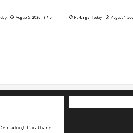
aligie Perse: Shining Crown
Mafia Casino – Vivez l’Excita
blemi di Viaggio in Italia
Chaque Tour in Belgium
oday
August 5, 2026
0
Harbinger Today
August 4, 20
y,Dehradun,Uttarakhand