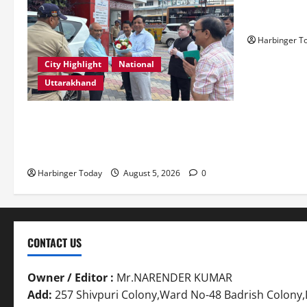
Resoconto V
Slot e i Pro
Harbinger T
City Highlight
National
Uttarakhand
एमडीडीए बोर्ड बैठक में 25 विकास प्रस्तावों को
मिली मंजूरी, देहरादून-मसूरी के नियोजित विकास
को मिलेगी रफ्तार
Harbinger Today
August 5, 2026
0
CONTACT US
Owner / Editor :
Mr.NARENDER KUMAR
Add:
257 Shivpuri Colony,Ward No-48 Badrish Colon