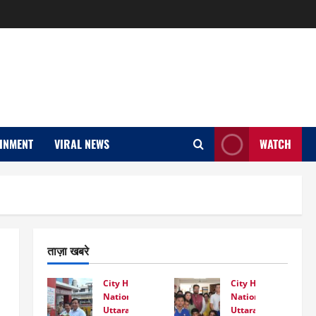
INMENT
VIRAL NEWS
WATCH
ताज़ा खबरे
City Highlight
City Highlight
National
National
Uttarakhand
Uttarakhand